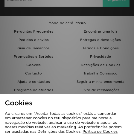
Modo de ecrã inteiro
Perguntas Frequentes
Encontrar uma loja
Pedidos e envios
Entregas e devoluções
Guia de Tamanhos
Termos e Condições
Promoções e Sorteios
Privacidade
Cookies
Definições de Cookies
Contacto
Trabalha Connosco
Ajuda e contactos
Seguir a minha encomenda
Programa de afiliados
Livro de reclamações
JD Blog
Cookies
Ao clicares em "Aceitar todas as cookies" estás a concordar
em armazenar cookies no teu dispositivo para melhorar a
navegação do website, analisar o uso do website e apoiar as
nossas medidas relativas ao marketing. As preferências podem
ser ajustadas nas Definições das Cookies.
Política de Cookies