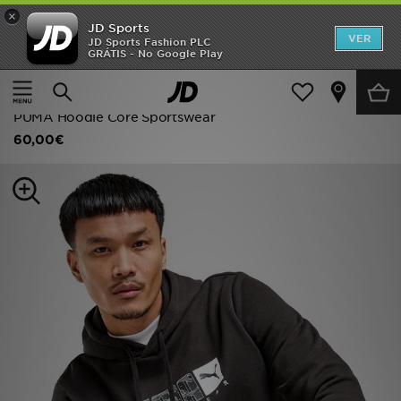
×
JD Sports
INÍCIO
VER
JD Sports Fashion PLC
GRÁTIS - No Google Play
Página principal
Homem
Roupa de Homem
Promoções
Camisolas com Capuz
NOVIDADES
PUMA Hoodie Core Sportswear
60,00€
HOMEM
MULHER
CRIANÇA
ESTILO
DESPORTO
FUTEBOL JD
VER MARCAS