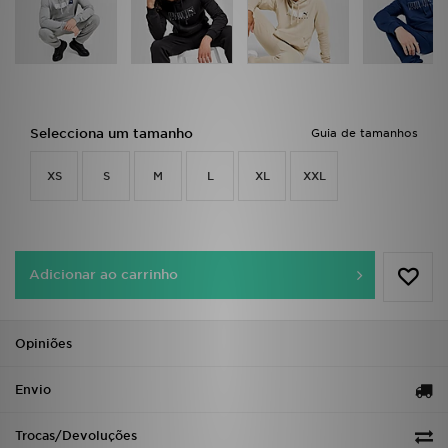
FAQs
Selecciona um tamanho
Guia de tamanhos
XS
S
M
L
XL
XXL
Adicionar ao carrinho
Opiniões
Envio
Trocas/Devoluções