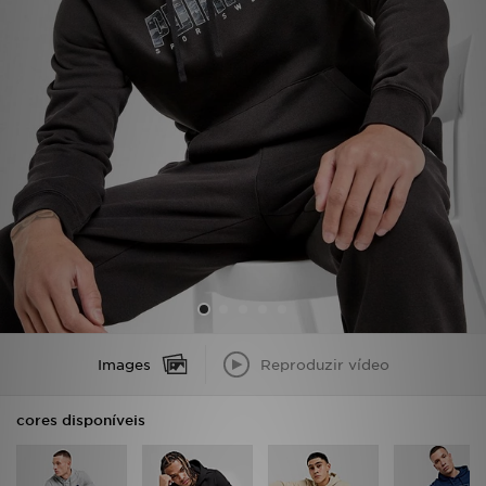
LOCALIZADOR DE LOJAS
MENSAGENS
MY JD
BLOG
SUBSCREVE
ESTADO DO TEU PEDIDO
ATENÇÃO AO CLIENTE
Images
Reproduzir vídeo
FAZ DOWNLOAD DA APP
cores disponíveis
TRABALHA CONNOSCO