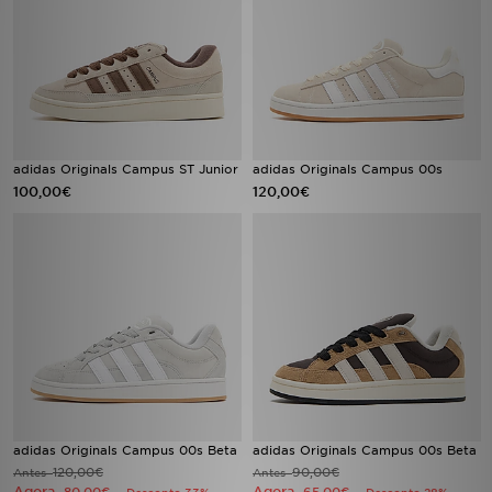
adidas Originals Campus ST Junior
adidas Originals Campus 00s
100,00€
120,00€
adidas Originals Campus 00s Beta
adidas Originals Campus 00s Beta
120,00€
90,00€
Antes
Antes
Agora
Agora