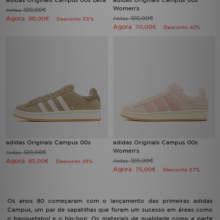
adidas Originals Campus 00s Beta
adidas Originals Campus 00s
Women's
120,00€
Antes
Agora
120,00€
80,00€
Antes
Desconto 33%
Agora
70,00€
Desconto 42%
adidas Originals Campus 00s
adidas Originals Campus 00s
Women's
120,00€
Antes
Agora
120,00€
85,00€
Antes
Desconto 29%
Agora
75,00€
Desconto 37%
Os anos 80 começaram com o lançamento das primeiras adidas
Campus, um par de sapatilhas que foram um sucesso em áreas como
o basquetebol e o hip-hop. Os materiais de qualidade como a parte