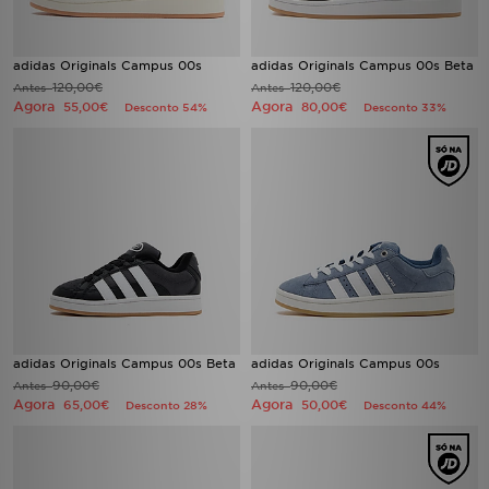
adidas Originals Campus 00s
adidas Originals Campus 00s Beta
120,00€
120,00€
Antes
Antes
Agora
Agora
55,00€
80,00€
Desconto 54%
Desconto 33%
adidas Originals Campus 00s Beta
adidas Originals Campus 00s
90,00€
90,00€
Antes
Antes
Agora
Agora
65,00€
50,00€
Desconto 28%
Desconto 44%