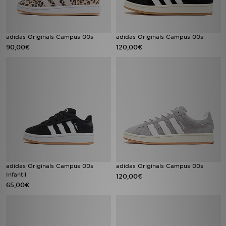
adidas Originals Campus 00s
adidas Originals Campus 00s
90,00€
120,00€
adidas Originals Campus 00s
adidas Originals Campus 00s
Infantil
120,00€
65,00€