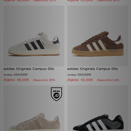
80,00€
65,00€
Desconto 33%
Desconto 28%
adidas Originals Campus 00s
adidas Originals Campus 00s
120,00€
120,00€
Antes
Antes
Agora
Agora
85,00€
55,00€
Desconto 29%
Desconto 54%