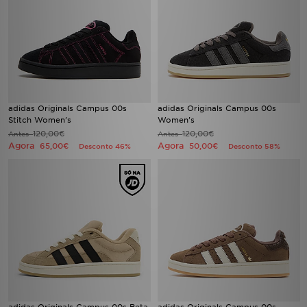
adidas Originals Campus 00s
adidas Originals Campus 00s
Stitch Women's
Women's
120,00€
120,00€
Antes
Antes
Agora
Agora
65,00€
50,00€
Desconto 46%
Desconto 58%