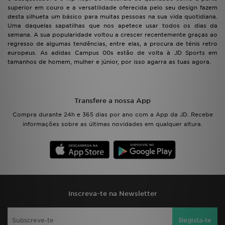
superior em couro e a versatilidade oferecida pelo seu design fazem
desta silhueta um básico para muitas pessoas na sua vida quotidiana.
Uma daquelas sapatilhas que nos apetece usar todos os dias da
semana. A sua popularidade voltou a crescer recentemente graças ao
regresso de algumas tendências, entre elas, a procura de ténis retro
europeus. As adidas Campus 00s estão de volta à JD Sports em
tamanhos de homem, mulher e júnior, por isso agarra as tuas agora.
Transfere a nossa App
Compra durante 24h e 365 dias por ano com a App da JD. Recebe
informações sobre as últimas novidades em qualquer altura.
Inscreva-te na Newsletter
Regista-te