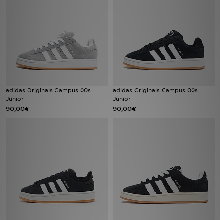
LOCALIZADOR DE LOJAS
MENSAGENS
MY JD
BLOG
adidas Originals Campus 00s
adidas Originals Campus 00s
Júnior
Júnior
90,00€
90,00€
SUBSCREVE
ESTADO DO TEU PEDIDO
ATENÇÃO AO CLIENTE
FAZ DOWNLOAD DA APP
TRABALHA CONNOSCO