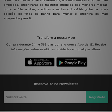
bikini para mulher! Diversos desenhos, uns mais simples e outros mais
arrojados, encontrarás os melhores modelos das melhores marcas,
como a Fila, a Nike, a adidas e muitas outras! Mergulha na nossa
coleção de fatos de banho para mulher e encontra os mais
adequados para ti.
Transfere a nossa App
Compra durante 24h e 365 dias por ano com a App da JD. Recebe
informações sobre as últimas novidades em qualquer altura.
Inscreva-te na Newsletter
Regista-te