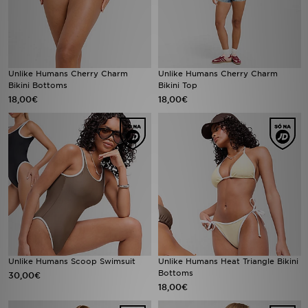
Unlike Humans Cherry Charm
Unlike Humans Cherry Charm
Bikini Bottoms
Bikini Top
18,00€
18,00€
Unlike Humans Scoop Swimsuit
Unlike Humans Heat Triangle Bikini
Bottoms
30,00€
18,00€