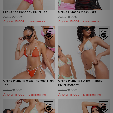
Fila Stripe Bandeau Bikini Top
Unlike Humans Mesh Skirt
22,00€
18,00€
Antes
Antes
Agora
Agora
15,00€
15,00€
Desconto 32%
Desconto 17%
Unlike Humans Heat Triangle Bikini
Unlike Humans Stripe Triangle
Top
Bikini Bottoms
18,00€
18,00€
Antes
Antes
Agora
Agora
15,00€
15,00€
Desconto 17%
Desconto 17%