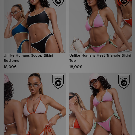
LOCALIZADOR DE LOJAS
MENSAGENS
MY JD
BLOG
Unlike Humans Scoop Bikini
Unlike Humans Heat Triangle Bikini
Bottoms
Top
18,00€
18,00€
SUBSCREVE
ESTADO DO TEU PEDIDO
ATENÇÃO AO CLIENTE
FAZ DOWNLOAD DA APP
TRABALHA CONNOSCO