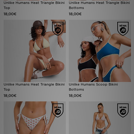
Unlike Humans Heat Triangle Bikini
Unlike Humans Heat Triangle Bikini
FAQs
Top
Bottoms
18,00€
18,00€
Unlike Humans Heat Triangle Bikini
Unlike Humans Scoop Bikini
Top
Bottoms
18,00€
18,00€