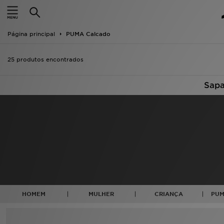
INÍCIO
Página principal
PUMA Calcado
Promoções
25 produtos encontrados
NOVIDADES
Sapa
HOMEM
MULHER
CRIANÇA
ESTILO
DESPORTO
HOMEM
MULHER
CRIANÇA
PUM
FUTEBOL JD
VER MARCAS