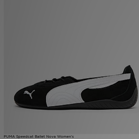
LOCALIZADOR DE LOJAS
MENSAGENS
MY JD
BLOG
SUBSCREVE
ESTADO DO TEU PEDIDO
ATENÇÃO AO CLIENTE
FAZ DOWNLOAD DA APP
TRABALHA CONNOSCO
PUMA Speedcat Ballet Nova Women's