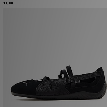
FAQs
90,00€