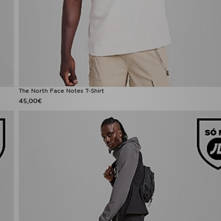
The North Face Notes T-Shirt
45,00€