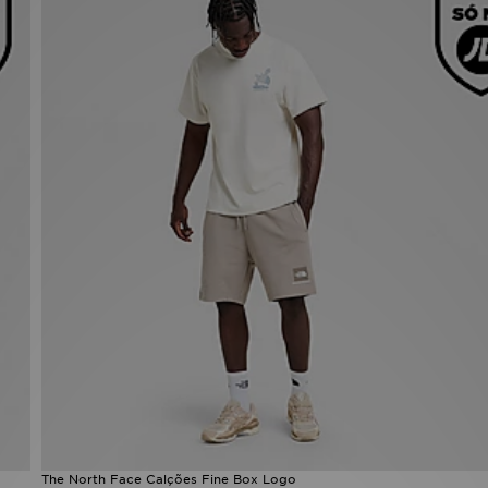
The North Face Calções Fine Box Logo