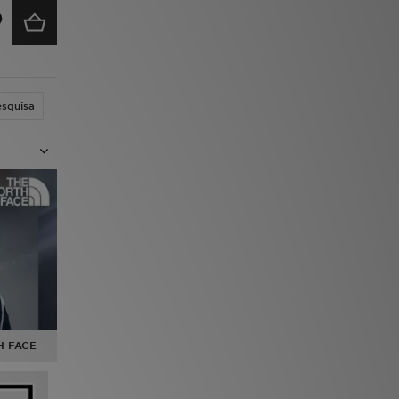
esquisa
H FACE