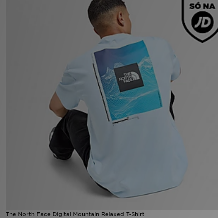
LOCALIZADOR DE LOJAS
MENSAGENS
MY JD
BLOG
SUBSCREVE
ESTADO DO TEU PEDIDO
ATENÇÃO AO CLIENTE
FAZ DOWNLOAD DA APP
TRABALHA CONNOSCO
The North Face Digital Mountain Relaxed T-Shirt