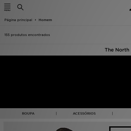
INÍCIO
Página principal
Homem
Promoções
155 produtos encontrados
NOVIDADES
The North
HOMEM
MULHER
CRIANÇA
ESTILO
DESPORTO
ROUPA
ACESSÓRIOS
FUTEBOL JD
VER MARCAS