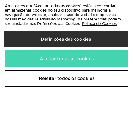
Ao clicares em "Aceitar todas as cookies" estás a concordar
em armazenar cookies no teu dispositivo para melhorar a
navegação do website, analisar o uso do website e apoiar as
nossas medidas relativas ao marketing. As preferências podem
ser ajustadas nas Definições das Cookies.
Política de Cookies
Supply & Demand Rayne
Supply & Demand Roader All Over
Sunglasses
Print T-Shirt
15,00€
Definições das cookies
35,00€
Aceitar todas as cookies
Rejeitar todos os cookies
Supply & Demand Opolis T-Shirt
Supply & Demand Kevin
Sunglasses
35,00€
18,00€