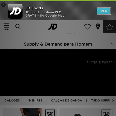
×
JD Sports
INÍCIO
VER
JD Sports Fashion PLC
GRÁTIS - No Google Play
Página principal
Homem
Promoções
76 produtos encontrados
Actualizar a pesquisa
NOVIDADES
Supply & Demand para Homem
HOMEM
MULHER
CRIANÇA
ESTILO
DESPORTO
CALÇÕES
T-SHIRTS
CALÇAS DE GANGA
TUDO SUPPLY 
FUTEBOL JD
VER MARCAS