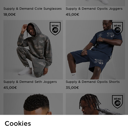
Supply & Demand Cole Sunglasses
Supply & Demand Opolis Joggers
18,00€
45,00€
Supply & Demand Seth Joggers
Supply & Demand Opolis Shorts
45,00€
35,00€
Cookies