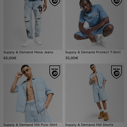
LOCALIZADOR DE LOJAS
MENSAGENS
MY JD
BLOG
Supply & Demand Mesa Jeans
Supply & Demand Protect T-Shirt
65,00€
35,00€
SUBSCREVE
ESTADO DO TEU PEDIDO
ATENÇÃO AO CLIENTE
FAZ DOWNLOAD DA APP
TRABALHA CONNOSCO
Supply & Demand Mill Polo Shirt
Supply & Demand Mill Shorts