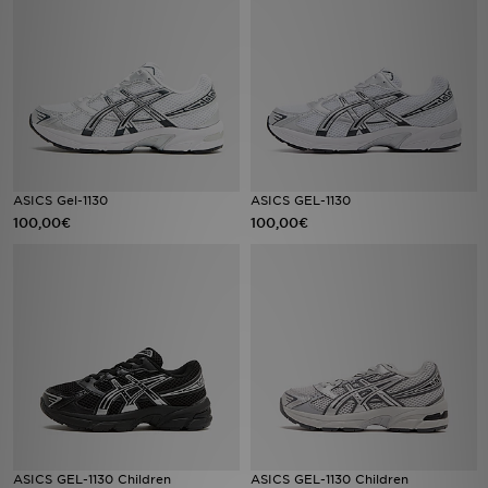
LOCALIZADOR DE LOJAS
MENSAGENS
MY JD
BLOG
ASICS Gel-1130
ASICS GEL-1130
100,00€
100,00€
SUBSCREVE
ESTADO DO TEU PEDIDO
ATENÇÃO AO CLIENTE
FAZ DOWNLOAD DA APP
TRABALHA CONNOSCO
ASICS GEL-1130 Children
ASICS GEL-1130 Children