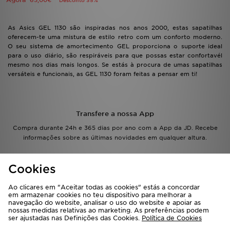
65,00€
Desconto 35%
As Asics GEL 1130 são inspiradas nos anos 2000, estas sapatilhas
oferecem-te uma mistura de estilo retro com um conforto moderno.
O seu sistema de amortecimento GEL proporciona o suporte ideal
para o uso diário, são respiráveis para que possas estar confortavél
mesmo nos dias mais longos. Se estás à procura de umas sapatilhas
versáteis e funcionais, as GEL 1130 foram feitas a pensar em ti!
Transfere a nossa App
Compra durante 24h e 365 dias por ano com a App da JD. Recebe
informações sobre as últimas novidades em qualquer altura.
Cookies
Ao clicares em "Aceitar todas as cookies" estás a concordar
em armazenar cookies no teu dispositivo para melhorar a
navegação do website, analisar o uso do website e apoiar as
Inscreva-te na Newsletter
nossas medidas relativas ao marketing. As preferências podem
ser ajustadas nas Definições das Cookies.
Política de Cookies