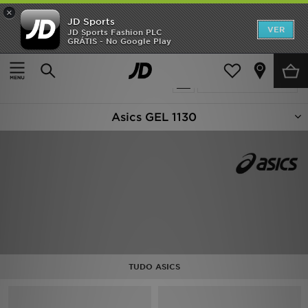
×
JD Sports
INÍCIO
VER
JD Sports Fashion PLC
GRÁTIS - No Google Play
Página principal
ASICS GEL-1130
Promoções
27 produtos encontrados
Actualizar a pesquisa
NOVIDADES
Asics GEL 1130
HOMEM
MULHER
CRIANÇA
ESTILO
DESPORTO
TUDO ASICS
FUTEBOL JD
VER MARCAS