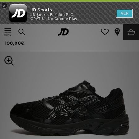
×
JD Sports
INÍCIO
VER
JD Sports Fashion PLC
GRÁTIS - No Google Play
Página principal
Homem
Calçado de Homem
Sapatilhas
Promoções
ASICS GEL-1130
NOVIDADES
100,00€
HOMEM
MULHER
CRIANÇA
ESTILO
DESPORTO
FUTEBOL JD
VER MARCAS