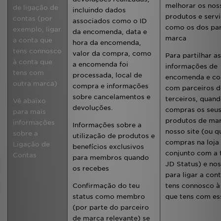
melhorar os nos
de ligação de
incluindo dados
produtos e serv
contas (por
associados como o ID
como os dos par
exemplo, ligar
da encomenda, data e
marca
a conta que
hora da encomenda,
tens connosco
valor da compra, como
Para partilhar as
à conta que
a encomenda foi
informações de
tens com
processada, local de
encomenda e c
outra marca)
compra e informações
com parceiros 
sobre cancelamentos e
terceiros, quan
Vê abaixo
devoluções.
compras os seu
para mais
produtos de ma
informações
Informações sobre a
nosso site (ou 
sobre a
utilização de produtos e
compras na loja
Ligação de
benefícios exclusivos
conjunto com a 
Contas
para membros quando
JD Status) e nos
os recebes
para ligar a con
Confirmação do teu
tens connosco à
status como membro
que tens com es
(por parte do parceiro
de marca relevante) se