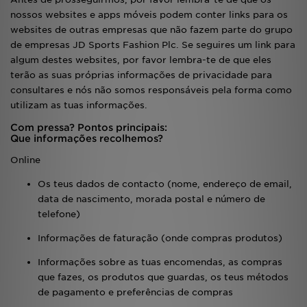
nossos websites e apps móveis podem conter links para os
websites de outras empresas que não fazem parte do grupo
LOCALIZADOR DE LOJAS
de empresas JD Sports Fashion Plc. Se seguires um link para
algum destes websites, por favor lembra-te de que eles
MENSAGENS
terão as suas próprias informações de privacidade para
consultares e nós não somos responsáveis pela forma como
MY JD
utilizam as tuas informações.
BLOG
Com pressa? Pontos principais:
Que informações recolhemos?
SUBSCREVE
Online
Os teus dados de contacto (nome, endereço de email,
ESTADO DO TEU PEDIDO
data de nascimento, morada postal e número de
telefone)
ATENÇÃO AO CLIENTE
Informações de faturação (onde compras produtos)
FAZ DOWNLOAD DA APP
Informações sobre as tuas encomendas, as compras
que fazes, os produtos que guardas, os teus métodos
TRABALHA CONNOSCO
de pagamento e preferências de compras