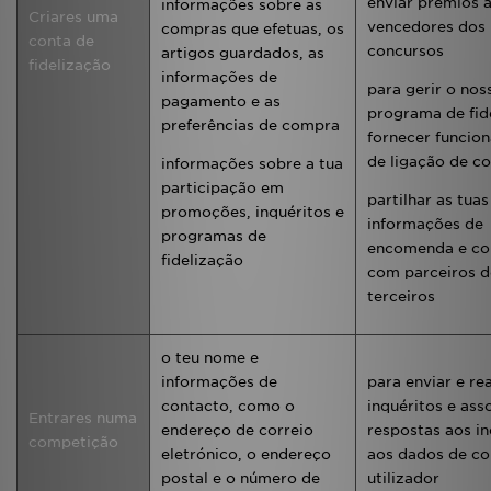
enviar prémios 
informações sobre as
Criares uma
vencedores dos
compras que efetuas, os
conta de
concursos
artigos guardados, as
fidelização
informações de
para gerir o nos
pagamento e as
programa de fid
preferências de compra
fornecer funcion
de ligação de c
informações sobre a tua
participação em
partilhar as tuas
promoções, inquéritos e
informações de
programas de
encomenda e c
fidelização
com parceiros 
terceiros
o teu nome e
informações de
para enviar e rea
contacto, como o
inquéritos e ass
Entrares numa
endereço de correio
respostas aos in
competição
eletrónico, o endereço
aos dados de c
postal e o número de
utilizador