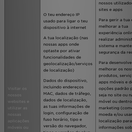
nossos utilizado
sites e apps
O teu endereço IP
Para gerir a tua
usado para ligar o teu
melhorar a tua
dispositivo à internet
experiência onli
A tua localização (nas
realizar adminis
nossas apps onde
sistema e mante
optaste por ativar
segurança da re
funcionalidades de
Para desenvolve
geolocalização/serviços
melhorar os nos
de localização)
produtos, serviç
Dados do dispositivo,
apps móveis e de
incluindo endereços
Visitar os
opções padrão p
MAC, dados de tráfego,
nossos
seja no site ou 
dados de localização,
websites e
móvel ou dentro
as tuas informações de
utilizar as
marketing (com
login, configuração de
nossas
moeda e/ou usar
fuso horário, tipo e
aplicações
localização para
versão do navegador,
móveis ou
informações sob