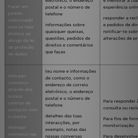
eletrónico, o endereço
e melhorar a tua
Fazer um
postal e o número de
experiência onli
pedido
telefone
responder a rec
relacionado
informações sobre
e pedidos de dir
com os teus
quaisquer queixas,
notificar-te sob
direitos ao
questões, pedidos de
alterações de p
abrigo da lei
direitos e comentários
de proteção
que faças
de dados
teu nome e informações
Interagir
de contacto, como o
connosco
endereço de correio
através dos
eletrónico, o endereço
nossos
postal e o número de
Para responder 
centros de
telefone
consulta ou rec
contacto com
detalhes das tuas
o cliente
Para fins de for
interacções, por
monitorização
Interagir
exemplo, notas das
connosco nas
nossas conversas
Para desenvolve