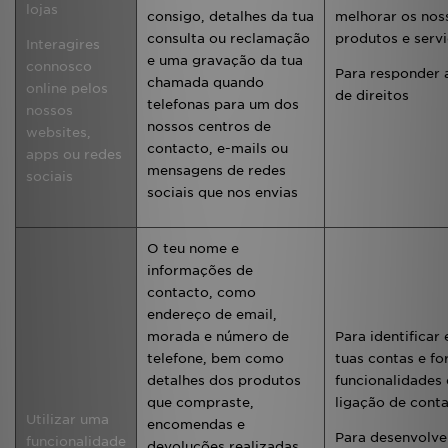
lojas
consigo, detalhes da tua
melhorar os nos
consulta ou reclamação
produtos e serv
Interagires
e uma gravação da tua
connosco
Para responder 
chamada quando
online pelos
de direitos
telefonas para um dos
nossos
nossos centros de
websites,
contacto, e-mails ou
apps ou redes
mensagens de redes
sociais
sociais que nos envias
O teu nome e
informações de
contacto, como
endereço de email,
morada e número de
Para identificar 
telefone, bem como
tuas contas e fo
detalhes dos produtos
funcionalidades
que compraste,
ligação de cont
Utilizar uma
encomendas e
Para desenvolve
funcionalidade
devoluções realizadas,