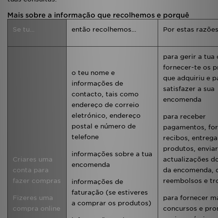
Mais sobre a informação que recolhemos e porquê
Se tu…
então recolhemos…
Por estas razõe
para gerir a tua
fornecer-te os 
o teu nome e
que adquiriu e p
informações de
satisfazer a sua
contacto, tais como
encomenda
endereço de correio
eletrónico, endereço
para receber
postal e número de
pagamentos, fo
telefone
recibos, entrega
produtos, enviar
informações sobre a tua
Criares uma
actualizações d
encomenda
conta para
da encomenda, 
fazer compras
reembolsos e tr
informações de
faturação (se estiveres
Fizeres uma
para fornecer m
a comprar os produtos)
compra online
concursos e pr