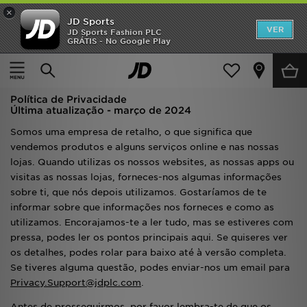
×
JD Sports
INÍCIO
VER
JD Sports Fashion PLC
GRÁTIS - No Google Play
Página principal
Privacidade
Promoções
Privacidade
NOVIDADES
Política de Privacidade
Última atualização - março de 2024
HOMEM
Somos uma empresa de retalho, o que significa que
vendemos produtos e alguns serviços online e nas nossas
MULHER
lojas. Quando utilizas os nossos websites, as nossas apps ou
visitas as nossas lojas, forneces-nos algumas informações
CRIANÇA
sobre ti, que nós depois utilizamos. Gostaríamos de te
informar sobre que informações nos forneces e como as
ESTILO
utilizamos. Encorajamos-te a ler tudo, mas se estiveres com
pressa, podes ler os pontos principais aqui. Se quiseres ver
DESPORTO
os detalhes, podes rolar para baixo até à versão completa.
Se tiveres alguma questão, podes enviar-nos um email para
FUTEBOL JD
Privacy.Support@jdplc.com
.
VER MARCAS
Antes de prosseguirmos, por favor lembra-te de que os