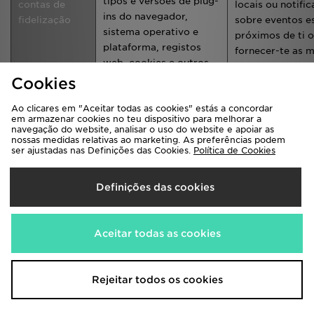
tipos e versões de plug-
contas de
locais ou notific
ins do navegador,
fidelização
sobre eventos e
sistema operativo e
próximos de ti 
plataforma, registos
fornecer-te as 
web, cookies e outros
opções de entre
dados de comunicação
Cookies
as tuas encomen
e os recursos que
garantir que o 
Ao clicares em "Aceitar todas as cookies" estás a concordar
acedes Quais os
apresentado da
em armazenar cookies no teu dispositivo para melhorar a
produtos que visualizas
mais eficaz
navegação do website, analisar o uso do website e apoiar as
nossas medidas relativas ao marketing. As preferências podem
O teu nome, data de
ser ajustadas nas Definições das Cookies.
Política de Cookies
Para enviar e pa
nascimento e endereço
marketing
de email se abrires uma
Definições das cookies
Para partilhar as
conta
informações de
encomenda e c
Aceitar todas as cookies
com parceiros 
terceiros, quan
compras os seu
Rejeitar todos os cookies
produtos de ma
nosso site e opt