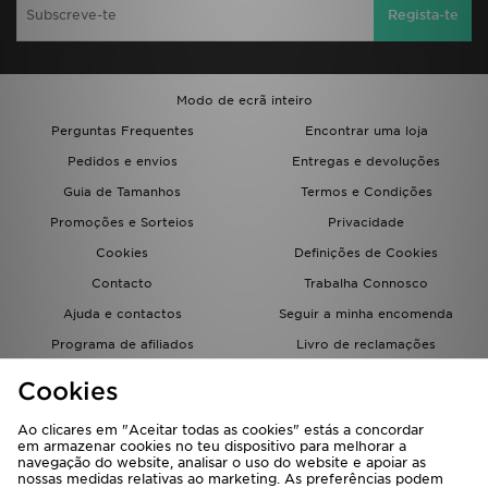
Regista-te
Modo de ecrã inteiro
Perguntas Frequentes
Encontrar uma loja
Pedidos e envios
Entregas e devoluções
Guia de Tamanhos
Termos e Condições
Promoções e Sorteios
Privacidade
Cookies
Definições de Cookies
Contacto
Trabalha Connosco
Ajuda e contactos
Seguir a minha encomenda
Programa de afiliados
Livro de reclamações
JD Blog
Cookies
Ao clicares em "Aceitar todas as cookies" estás a concordar
em armazenar cookies no teu dispositivo para melhorar a
navegação do website, analisar o uso do website e apoiar as
nossas medidas relativas ao marketing. As preferências podem