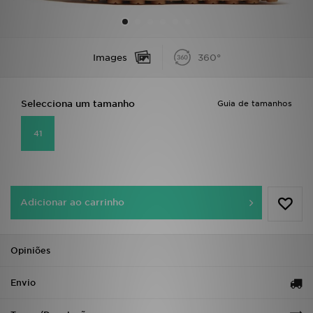
LOCALIZADOR DE LOJAS
Images
360°
MENSAGENS
MY JD
Selecciona um tamanho
Guia de tamanhos
BLOG
41
SUBSCREVE
ESTADO DO TEU PEDIDO
Adicionar ao carrinho
ATENÇÃO AO CLIENTE
Opiniões
FAZ DOWNLOAD DA APP
Envio
TRABALHA CONNOSCO