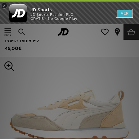
×
JD Sports
INÍCIO
VER
JD Sports Fashion PLC
GRÁTIS - No Google Play
Página principal
Homem
Calçado de Homem
Promoções
Sapatilhas Clássicas
NOVIDADES
PUMA Rider FV
45,00€
HOMEM
MULHER
CRIANÇA
ESTILO
DESPORTO
FUTEBOL JD
VER MARCAS