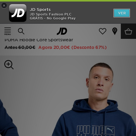
×
JD Sports
INÍCIO
VER
JD Sports Fashion PLC
GRÁTIS - No Google Play
Página principal
Homem
Roupa de Homem
Promoções
Camisolas com Capuz
NOVIDADES
PUMA Hoodie Core Sportswear
Antes
60,00€
Agora
20,00€
(Desconto 67%)
HOMEM
MULHER
CRIANÇA
ESTILO
DESPORTO
FUTEBOL JD
VER MARCAS