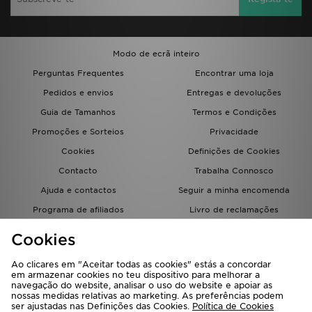
Modo de ecrã inteiro
Perguntas Frequentes
Encontrar uma loja
Pedidos e envios
Entregas e devoluções
Guia de Tamanhos
Termos e Condições
Promoções e Sorteios
Privacidade
Cookies
Definições de Cookies
Contacto
Trabalha Connosco
Ajuda e contactos
Seguir a minha encomenda
Programa de afiliados
Livro de reclamações
JD Blog
Cookies
Ao clicares em "Aceitar todas as cookies" estás a concordar
em armazenar cookies no teu dispositivo para melhorar a
navegação do website, analisar o uso do website e apoiar as
nossas medidas relativas ao marketing. As preferências podem
ser ajustadas nas Definições das Cookies.
Política de Cookies