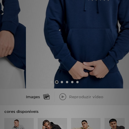
LOCALIZADOR DE LOJAS
MENSAGENS
MY JD
BLOG
SUBSCREVE
ESTADO DO TEU PEDIDO
ATENÇÃO AO CLIENTE
Images
Reproduzir vídeo
FAZ DOWNLOAD DA APP
cores disponíveis
TRABALHA CONNOSCO