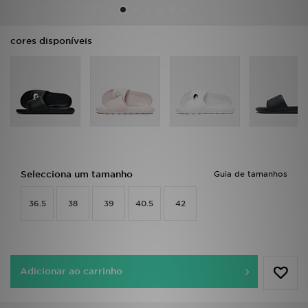
LOCALIZADOR DE LOJAS
cores disponíveis
MENSAGENS
MY JD
BLOG
SUBSCREVE
Selecciona um tamanho
Guia de tamanhos
ESTADO DO TEU PEDIDO
36.5
38
39
40.5
42
ATENÇÃO AO CLIENTE
FAZ DOWNLOAD DA APP
Adicionar ao carrinho
TRABALHA CONNOSCO