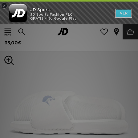
×
JD Sports
INÍCIO
VER
JD Sports Fashion PLC
GRÁTIS - No Google Play
Página principal
Mulher
Calçado de Mulher
Sapatilhas
Promoções
Nike Victori One Slides
NOVIDADES
35,00€
HOMEM
MULHER
CRIANÇA
ESTILO
DESPORTO
FUTEBOL JD
VER MARCAS