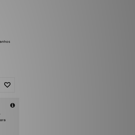
manhos
r
ara