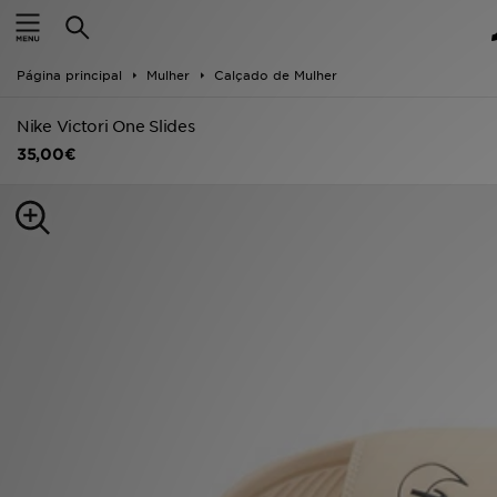
INÍCIO
Página principal
Mulher
Calçado de Mulher
Promoções
Nike Victori One Slides
NOVIDADES
35,00€
HOMEM
MULHER
CRIANÇA
ESTILO
DESPORTO
FUTEBOL JD
VER MARCAS