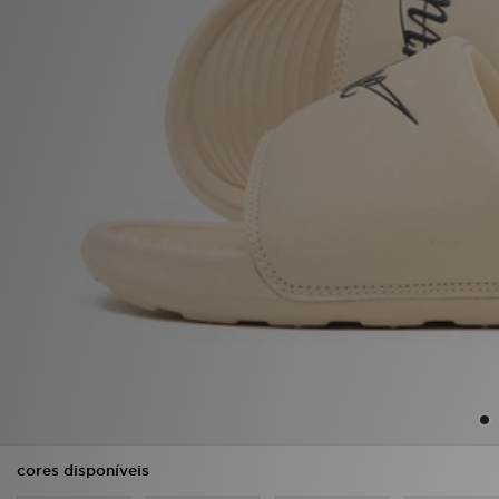
LOCALIZADOR DE LOJAS
MENSAGENS
MY JD
BLOG
SUBSCREVE
ESTADO DO TEU PEDIDO
ATENÇÃO AO CLIENTE
FAZ DOWNLOAD DA APP
TRABALHA CONNOSCO
cores disponíveis