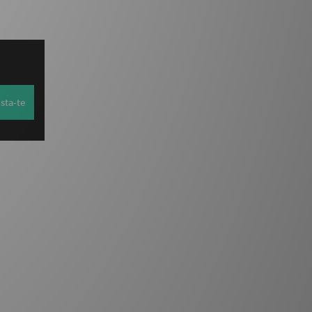
sta-te