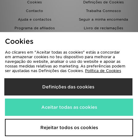
Cookies
Definições de Cookies
Contacto
Trabalha Connosco
Ajuda e contactos
Seguir a minha encomenda
Programa de afiliados
Livro de reclamações
JD Blog
Cookies
Ao clicares em "Aceitar todas as cookies" estás a concordar
em armazenar cookies no teu dispositivo para melhorar a
navegação do website, analisar o uso do website e apoiar as
nossas medidas relativas ao marketing. As preferências podem
ser ajustadas nas Definições das Cookies.
Política de Cookies
Seleciona O País
Definições das cookies
Portugal
Aceitamos os seguintes métodos de pagamento
Aceitar todas as cookies
Visita a nossa página corporativa em
www.jdplc.com
Rejeitar todos os cookies
Copyright © 2026 JD Sports Todos os direitos reservados.