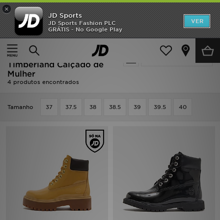
×
JD Sports
INÍCIO
VER
JD Sports Fashion PLC
GRÁTIS - No Google Play
Página principal
Mulher
Calçado de Mulher
Promoções
Oferta | Mulher -
Actualizar a pesquisa
NOVIDADES
Timberland Calçado de
Mulher
4 produtos encontrados
HOMEM
MULHER
Tamanho
37
37.5
38
38.5
39
39.5
40
CRIANÇA
ESTILO
DESPORTO
FUTEBOL JD
VER MARCAS