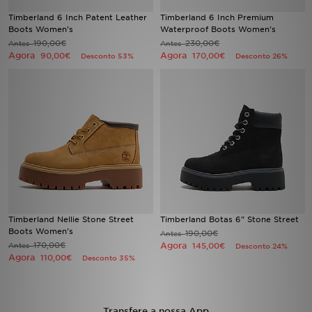
Timberland 6 Inch Patent Leather
Timberland 6 Inch Premium
Boots Women's
Waterproof Boots Women's
LOCALIZADOR DE LOJAS
190,00€
230,00€
Antes
Antes
Agora
Agora
90,00€
170,00€
Desconto 53%
Desconto 26%
MENSAGENS
MY JD
BLOG
SUBSCREVE
ESTADO DO TEU PEDIDO
Timberland Nellie Stone Street
Timberland Botas 6" Stone Street
ATENÇÃO AO CLIENTE
Boots Women's
190,00€
Antes
170,00€
Agora
Antes
145,00€
Desconto 24%
FAZ DOWNLOAD DA APP
Agora
110,00€
Desconto 35%
TRABALHA CONNOSCO
Transfere a nossa App