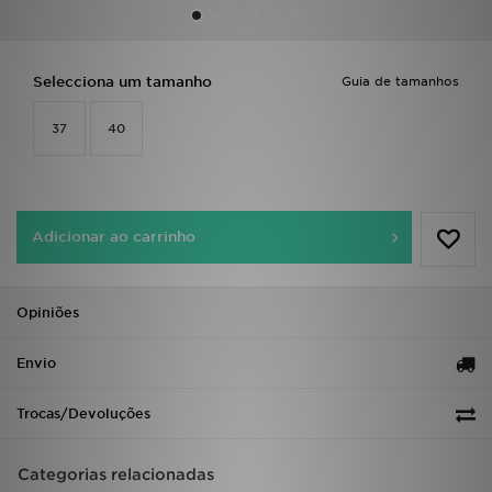
LOCALIZADOR DE LOJAS
Selecciona um tamanho
Guia de tamanhos
MENSAGENS
37
40
MY JD
BLOG
Adicionar ao carrinho
SUBSCREVE
ESTADO DO TEU PEDIDO
Opiniões
ATENÇÃO AO CLIENTE
Envio
FAZ DOWNLOAD DA APP
Trocas/Devoluções
TRABALHA CONNOSCO
Categorias relacionadas