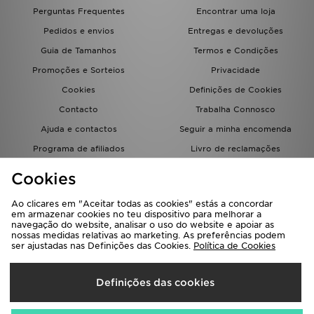
Perguntas Frequentes
Encontrar uma loja
Pedidos e envios
Entregas e devoluções
Guia de Tamanhos
Termos e Condições
Promoções e Sorteios
Privacidade
Cookies
Definições de Cookies
Contacto
Trabalha Connosco
Ajuda e contactos
Seguir a minha encomenda
Programa de afiliados
Livro de reclamações
JD Blog
Cookies
Ao clicares em "Aceitar todas as cookies" estás a concordar
em armazenar cookies no teu dispositivo para melhorar a
navegação do website, analisar o uso do website e apoiar as
nossas medidas relativas ao marketing. As preferências podem
ser ajustadas nas Definições das Cookies.
Política de Cookies
Seleciona O País
Definições das cookies
Portugal