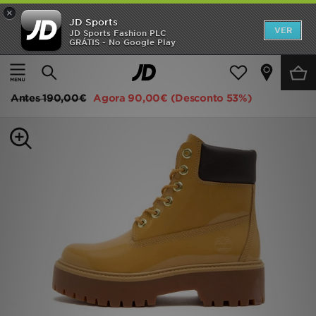
×
JD Sports
INÍCIO
VER
JD Sports Fashion PLC
GRÁTIS - No Google Play
Página principal
Mulher
Calçado de Mulher
Promoções
Timberland 6 Inch Patent Leather Boots Women's
NOVIDADES
Antes
190,00€
Agora
90,00€
(Desconto 53%)
HOMEM
MULHER
CRIANÇA
ESTILO
DESPORTO
FUTEBOL JD
VER MARCAS