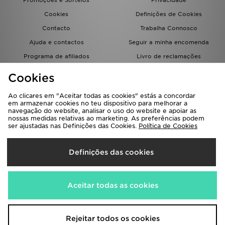
Promoções e Sorteios
Privacidade
Cookies
Definições de Cookies
Contacto
Trabalha Connosco
Ajuda e contactos
Seguir a minha encomenda
Programa de afiliados
Livro de reclamações
JD Blog
Cookies
Ao clicares em "Aceitar todas as cookies" estás a concordar
em armazenar cookies no teu dispositivo para melhorar a
navegação do website, analisar o uso do website e apoiar as
nossas medidas relativas ao marketing. As preferências podem
ser ajustadas nas Definições das Cookies.
Política de Cookies
Seleciona O País
Definições das cookies
Portugal
Aceitamos os seguintes métodos de pagamento
Aceitar todas as cookies
Visita a nossa página corporativa em
www.jdplc.com
Rejeitar todos os cookies