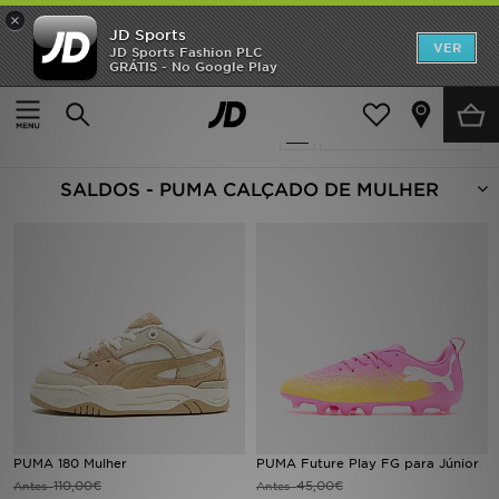
×
JD Sports
INÍCIO
VER
JD Sports Fashion PLC
GRÁTIS - No Google Play
Página principal
Mulher
Calçado de Mulher
Promoções
3 produtos encontrados
Actualizar a pesquisa
NOVIDADES
SALDOS - PUMA CALÇADO DE MULHER
HOMEM
MULHER
CRIANÇA
ESTILO
DESPORTO
FUTEBOL JD
PUMA 180 Mulher
PUMA Future Play FG para Júnior
110,00€
45,00€
Antes
Antes
VER MARCAS