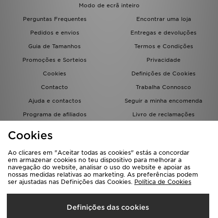
Modo de ecrã inteiro
Perguntas Frequentes
Encontrar uma loja
Pedidos e envios
Entregas e devoluções
Guia de Tamanhos
Termos e Condições
Promoções e Sorteios
Privacidade
Cookies
Definições de Cookies
Contacto
Trabalha Connosco
Ajuda e contactos
Seguir a minha encomenda
Programa de afiliados
Livro de reclamações
JD Blog
Cookies
Ao clicares em "Aceitar todas as cookies" estás a concordar
em armazenar cookies no teu dispositivo para melhorar a
navegação do website, analisar o uso do website e apoiar as
nossas medidas relativas ao marketing. As preferências podem
ser ajustadas nas Definições das Cookies.
Política de Cookies
Seleciona O País
Definições das cookies
Portugal