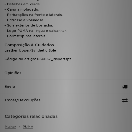
FAQs
- Detalhes em verde.
- Cano almofadado.
- Perfurações na frente e laterais.
- Entressola volumosa.
- Sola exterior de borracha.
- Logo PUMA na língua e calcanhar.
- Formstrip nas laterais.
Composição & Cuidados
Leather Upper/Synthetic Sole
Código do artigo: 660657_jdsportspt
Opiniões
Envio
Trocas/Devoluções
Categorias relacionadas
Mulher
PUMA