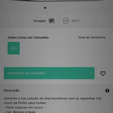
LOCALIZADOR DE LOJAS
Images
360°
MENSAGENS
MY JD
Selecciona um tamanho
Guia de tamanhos
BLOG
35.5
SUBSCREVE
ESTADO DO TEU PEDIDO
Adicionar ao carrinho
ATENÇÃO AO CLIENTE
Descrição
FAZ DOWNLOAD DA APP
Aumenta a tua coleção de imprescindíveis com as sapatilhas Cali
Court da PUMA para mulher.
TRABALHA CONNOSCO
- Parte superior em couro.
- Cor: Branco e bege.