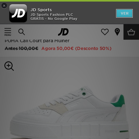
×
JD Sports
INÍCIO
VER
JD Sports Fashion PLC
GRÁTIS - No Google Play
Página principal
Mulher
Calçado de Mulher
Sapatilhas
Promoções
Sapatilhas Clássicas
NOVIDADES
PUMA Cali Court para Mulher
Antes
100,00€
Agora
50,00€
(Desconto 50%)
HOMEM
MULHER
CRIANÇA
ESTILO
DESPORTO
FUTEBOL JD
VER MARCAS