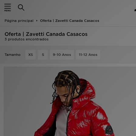
INÍCIO
Página principal
Oferta | Zavetti Canada Casacos
Promoções
Oferta | Zavetti Canada Casacos
NOVIDADES
3 produtos encontrados
HOMEM
Tamanho
XS
S
9-10 Anos
11-12 Anos
MULHER
CRIANÇA
ESTILO
DESPORTO
FUTEBOL JD
VER MARCAS