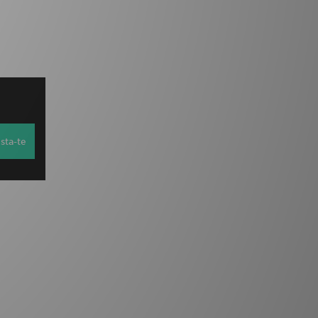
sta-te