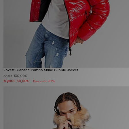
LOCALIZADOR DE LOJAS
MENSAGENS
MY JD
BLOG
SUBSCREVE
Zavetti Canada Palzino Shine Bubble Jacket
130,00€
Antes
ESTADO DO TEU PEDIDO
Agora
50,00€
Desconto 62%
ATENÇÃO AO CLIENTE
FAZ DOWNLOAD DA APP
TRABALHA CONNOSCO