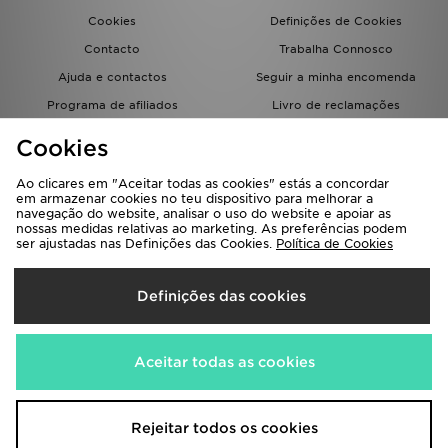
Cookies
Definições de Cookies
Contacto
Trabalha Connosco
Ajuda e contactos
Seguir a minha encomenda
Programa de afiliados
Livro de reclamações
JD Blog
Cookies
Ao clicares em "Aceitar todas as cookies" estás a concordar
em armazenar cookies no teu dispositivo para melhorar a
navegação do website, analisar o uso do website e apoiar as
nossas medidas relativas ao marketing. As preferências podem
ser ajustadas nas Definições das Cookies.
Política de Cookies
Seleciona O País
Definições das cookies
Portugal
Aceitamos os seguintes métodos de pagamento
Aceitar todas as cookies
Visita a nossa página corporativa em
www.jdplc.com
Rejeitar todos os cookies