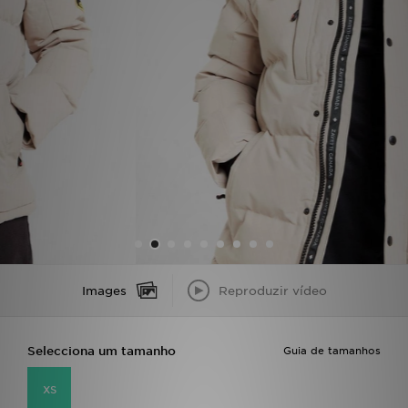
LOCALIZADOR DE LOJAS
MENSAGENS
MY JD
BLOG
SUBSCREVE
ESTADO DO TEU PEDIDO
Images
Reproduzir vídeo
ATENÇÃO AO CLIENTE
FAZ DOWNLOAD DA APP
Selecciona um tamanho
Guia de tamanhos
TRABALHA CONNOSCO
XS