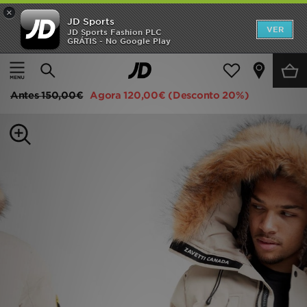
×
JD Sports
INÍCIO
VER
JD Sports Fashion PLC
GRÁTIS - No Google Play
Página principal
Homem
Roupa de Homem
Casacos
Promoções
Zavetti Canada Oshawa 2.0 Puffer Parka Jacket
NOVIDADES
Antes
150,00€
Agora
120,00€
(Desconto 20%)
HOMEM
MULHER
CRIANÇA
ESTILO
DESPORTO
FUTEBOL JD
VER MARCAS