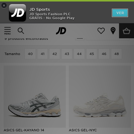
×
JD Sports
INÍCIO
VER
JD Sports Fashion PLC
GRÁTIS - No Google Play
Página principal
Homem
Promoções
Homem - Asics Gel
Actualizar a pesquisa
NOVIDADES
9 produtos encontrados
HOMEM
Tamanho
40
41
42
43
44
45
46
48
MULHER
CRIANÇA
ESTILO
DESPORTO
FUTEBOL JD
ASICS GEL-KAYANO 14
ASICS GEL-NYC
VER MARCAS