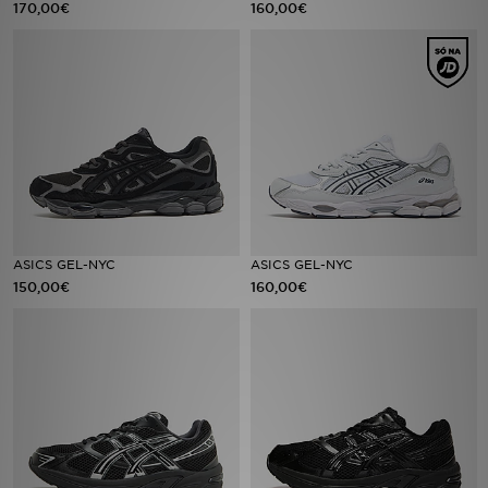
170,00€
160,00€
LOCALIZADOR DE LOJAS
MENSAGENS
MY JD
BLOG
SUBSCREVE
ASICS GEL-NYC
ASICS GEL-NYC
150,00€
160,00€
ESTADO DO TEU PEDIDO
ATENÇÃO AO CLIENTE
FAZ DOWNLOAD DA APP
TRABALHA CONNOSCO