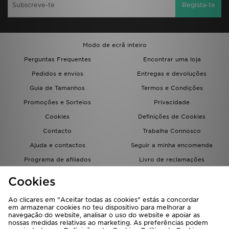
Regista-te
Modo de ecrã inteiro
Perguntas Frequentes
Encontrar uma loja
Pedidos e envios
Entregas e devoluções
Guia de Tamanhos
Termos e Condições
Promoções e Sorteios
Privacidade
Cookies
Definições de Cookies
Contacto
Trabalha Connosco
Ajuda e contactos
Seguir a minha encomenda
Programa de afiliados
Livro de reclamações
JD Blog
Cookies
Ao clicares em "Aceitar todas as cookies" estás a concordar
em armazenar cookies no teu dispositivo para melhorar a
navegação do website, analisar o uso do website e apoiar as
nossas medidas relativas ao marketing. As preferências podem