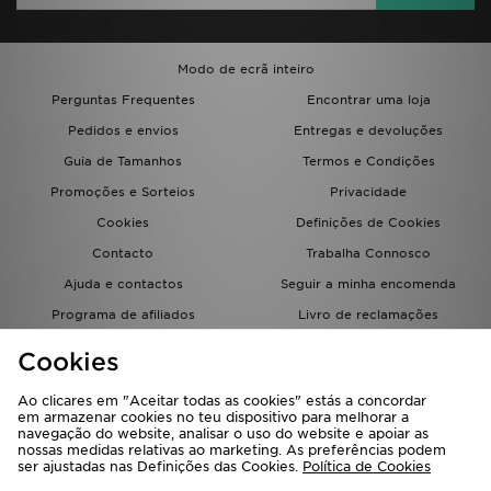
Modo de ecrã inteiro
Perguntas Frequentes
Encontrar uma loja
Pedidos e envios
Entregas e devoluções
Guia de Tamanhos
Termos e Condições
Promoções e Sorteios
Privacidade
Cookies
Definições de Cookies
Contacto
Trabalha Connosco
Ajuda e contactos
Seguir a minha encomenda
Programa de afiliados
Livro de reclamações
JD Blog
Cookies
Ao clicares em "Aceitar todas as cookies" estás a concordar
em armazenar cookies no teu dispositivo para melhorar a
navegação do website, analisar o uso do website e apoiar as
nossas medidas relativas ao marketing. As preferências podem
ser ajustadas nas Definições das Cookies.
Política de Cookies