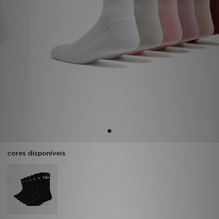
LOCALIZADOR DE LOJAS
MENSAGENS
MY JD
BLOG
SUBSCREVE
ESTADO DO TEU PEDIDO
cores disponíveis
ATENÇÃO AO CLIENTE
FAZ DOWNLOAD DA APP
TRABALHA CONNOSCO