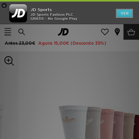
×
JD Sports
INÍCIO
VER
JD Sports Fashion PLC
GRÁTIS - No Google Play
Página principal
Mulher
Acessórios de Mulher
meias
Promoções
adidas Originals Pack de 6 Meias Trefoil Cushion Crew
NOVIDADES
Antes
23,00€
Agora
15,00€
(Desconto 35%)
HOMEM
MULHER
CRIANÇA
ESTILO
DESPORTO
FUTEBOL JD
VER MARCAS