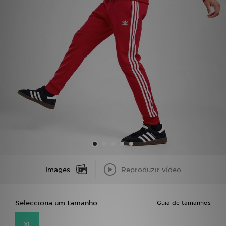
LOCALIZADOR DE LOJAS
MENSAGENS
MY JD
BLOG
SUBSCREVE
ESTADO DO TEU PEDIDO
ATENÇÃO AO CLIENTE
Images
Reproduzir vídeo
FAZ DOWNLOAD DA APP
Selecciona um tamanho
Guia de tamanhos
TRABALHA CONNOSCO
XL