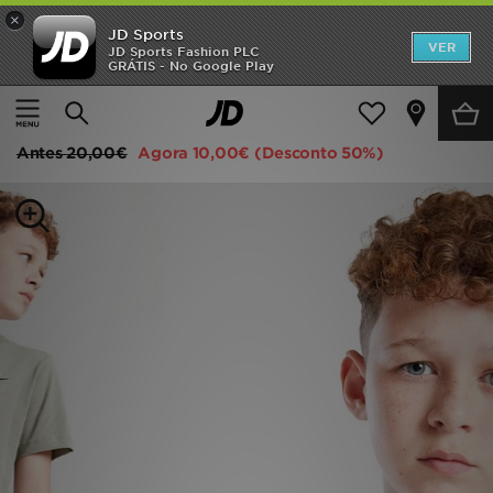
×
JD Sports
INÍCIO
VER
JD Sports Fashion PLC
GRÁTIS - No Google Play
Página principal
Criança
Roupa de Júnior (8-15 Anos)
Promoções
Nike T-Shirt Small Logo Júnior
NOVIDADES
Antes
20,00€
Agora
10,00€
(Desconto 50%)
HOMEM
MULHER
CRIANÇA
ESTILO
DESPORTO
FUTEBOL JD
VER MARCAS