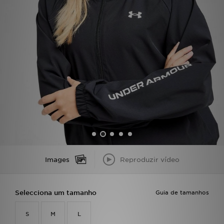
LOCALIZADOR DE LOJAS
MENSAGENS
MY JD
BLOG
SUBSCREVE
ESTADO DO TEU PEDIDO
Images
Reproduzir vídeo
ATENÇÃO AO CLIENTE
FAZ DOWNLOAD DA APP
Selecciona um tamanho
Guia de tamanhos
TRABALHA CONNOSCO
S
M
L