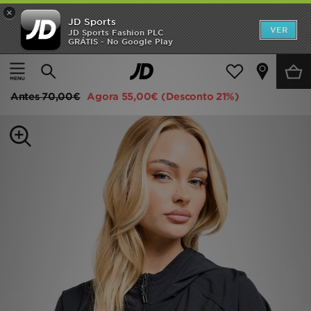
×
JD Sports
INÍCIO
VER
JD Sports Fashion PLC
GRÁTIS - No Google Play
Página principal
Mulher
Roupa de Mulher
Casacos
Promoções
Under Armour Woven Windbreaker Full Zip Jacket
NOVIDADES
Antes
70,00€
Agora
55,00€
(Desconto 21%)
HOMEM
MULHER
CRIANÇA
ESTILO
DESPORTO
FUTEBOL JD
VER MARCAS