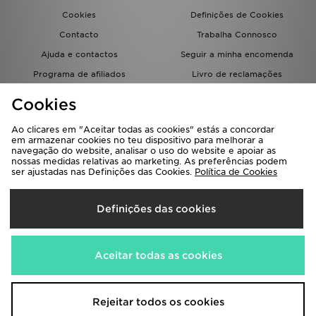
Cookies
Definições de Cookies
Contacto
Trabalha Connosco
Ajuda e contactos
Seguir a minha encomenda
Programa de afiliados
Livro de reclamações
JD Blog
Cookies
Ao clicares em "Aceitar todas as cookies" estás a concordar
em armazenar cookies no teu dispositivo para melhorar a
navegação do website, analisar o uso do website e apoiar as
nossas medidas relativas ao marketing. As preferências podem
ser ajustadas nas Definições das Cookies.
Política de Cookies
Seleciona O País
Definições das cookies
Portugal
Aceitamos os seguintes métodos de pagamento
Aceitar todas as cookies
Visita a nossa página corporativa em
www.jdplc.com
Rejeitar todos os cookies