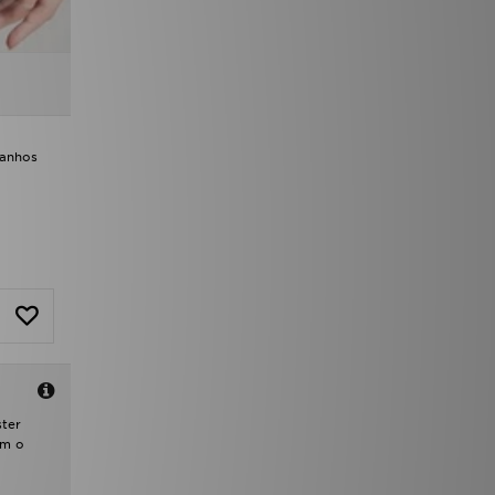
manhos
ster
om o