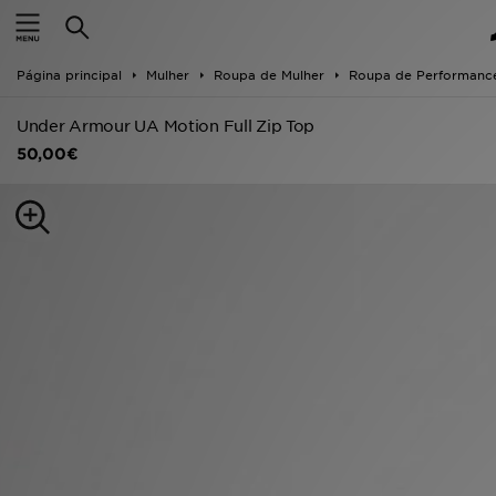
INÍCIO
Página principal
Mulher
Roupa de Mulher
Roupa de Performanc
Promoções
Under Armour UA Motion Full Zip Top
NOVIDADES
50,00€
HOMEM
MULHER
CRIANÇA
ESTILO
DESPORTO
FUTEBOL JD
VER MARCAS