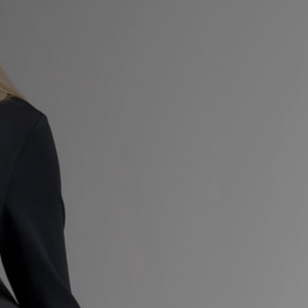
LOCALIZADOR DE LOJAS
MENSAGENS
MY JD
BLOG
SUBSCREVE
ESTADO DO TEU PEDIDO
ATENÇÃO AO CLIENTE
FAZ DOWNLOAD DA APP
TRABALHA CONNOSCO