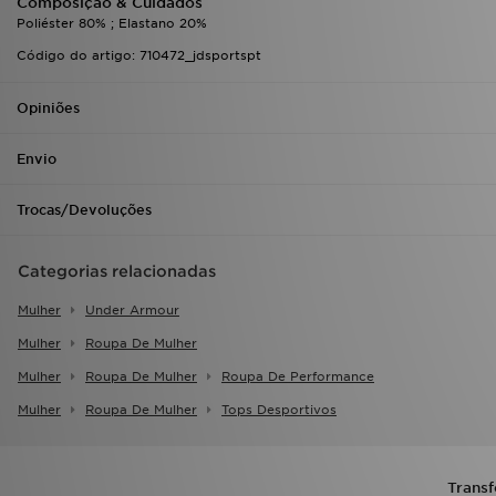
Composição & Cuidados
Poliéster 80% ; Elastano 20%
Código do artigo: 710472_jdsportspt
Opiniões
Envio
Trocas/Devoluções
Categorias relacionadas
Mulher
Under Armour
Mulher
Roupa De Mulher
Mulher
Roupa De Mulher
Roupa De Performance
Mulher
Roupa De Mulher
Tops Desportivos
Transf