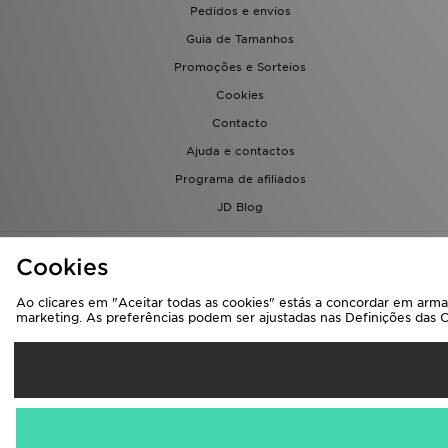
Pedidos e envios
Guia de Tamanhos
Promoções e Sorteios
Cookies
Contacto
Ajuda e contactos
Programa de afiliados
JD Blog
Cookies
Ao clicares em "Aceitar todas as cookies" estás a concordar em armaz
marketing. As preferências podem ser ajustadas nas Definições das 
Sel
Portugal
Aceitamos os seg