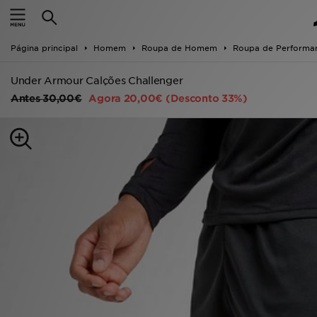
INÍCIO
Página principal
Homem
Roupa de Homem
Roupa de Performa
Promoções
Under Armour Calções Challenger
NOVIDADES
Antes
30,00€
Agora
20,00€
(Desconto 33%)
HOMEM
MULHER
CRIANÇA
ESTILO
DESPORTO
FUTEBOL JD
VER MARCAS