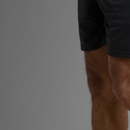
LOCALIZADOR DE LOJAS
MENSAGENS
MY JD
BLOG
SUBSCREVE
ESTADO DO TEU PEDIDO
ATENÇÃO AO CLIENTE
FAZ DOWNLOAD DA APP
TRABALHA CONNOSCO