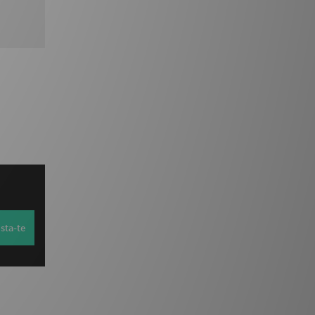
sta-te