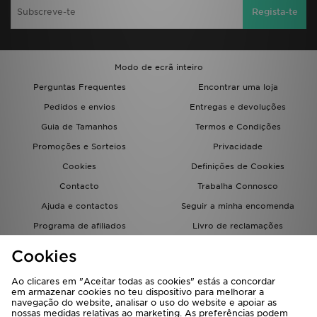
Regista-te
Modo de ecrã inteiro
Perguntas Frequentes
Encontrar uma loja
Pedidos e envios
Entregas e devoluções
Guia de Tamanhos
Termos e Condições
Promoções e Sorteios
Privacidade
Cookies
Definições de Cookies
Contacto
Trabalha Connosco
Ajuda e contactos
Seguir a minha encomenda
Programa de afiliados
Livro de reclamações
JD Blog
Cookies
Ao clicares em "Aceitar todas as cookies" estás a concordar
em armazenar cookies no teu dispositivo para melhorar a
navegação do website, analisar o uso do website e apoiar as
nossas medidas relativas ao marketing. As preferências podem