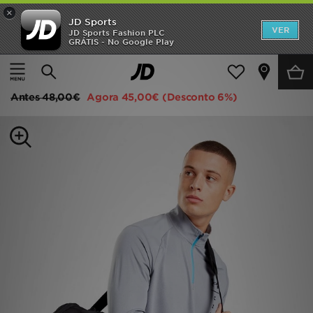
×
JD Sports
INÍCIO
VER
JD Sports Fashion PLC
GRÁTIS - No Google Play
Página principal
Homem
Acessórios de Homem
Promoções
Under Armour Bolsa Undeniable Medium Grip
NOVIDADES
Antes
48,00€
Agora
45,00€
(Desconto 6%)
HOMEM
MULHER
CRIANÇA
ESTILO
DESPORTO
FUTEBOL JD
VER MARCAS