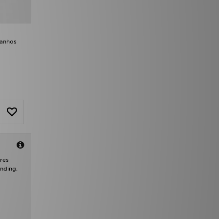
manhos
ures
anding.