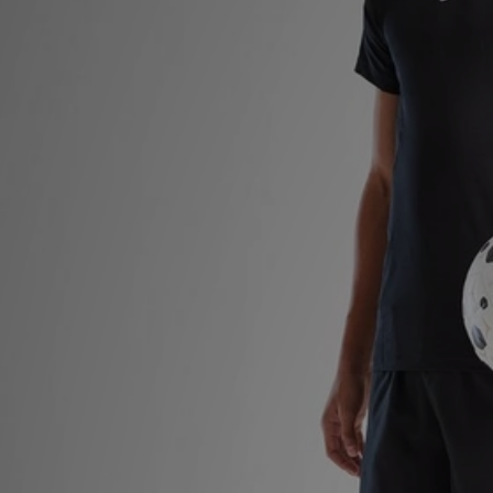
LOCALIZADOR DE LOJAS
MENSAGENS
MY JD
BLOG
SUBSCREVE
ESTADO DO TEU PEDIDO
ATENÇÃO AO CLIENTE
FAZ DOWNLOAD DA APP
TRABALHA CONNOSCO