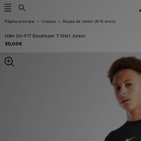
INÍCIO
Página principal
Criança
Roupa de Júnior (8-15 Anos)
Promoções
Nike Dri-FIT Baselayer T-Shirt Junior
NOVIDADES
30,00€
HOMEM
MULHER
CRIANÇA
ESTILO
DESPORTO
FUTEBOL JD
VER MARCAS