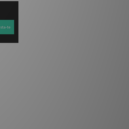
sta-te