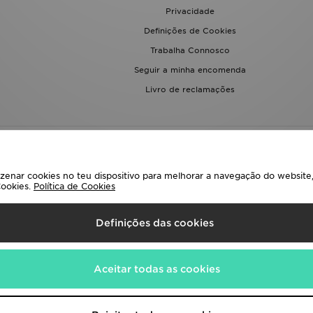
Privacidade
Definições de Cookies
Trabalha Connosco
Seguir a minha encomenda
Livro de reclamações
enar cookies no teu dispositivo para melhorar a navegação do website, 
Cookies.
Política de Cookies
eciona O País
Definições das cookies
uintes métodos de pagamento
Aceitar todas as cookies
a corporativa em
www.jdplc.com