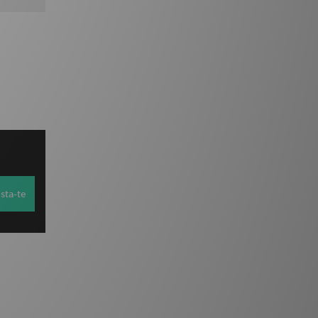
sta-te