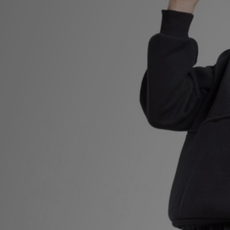
LOCALIZADOR DE LOJAS
MENSAGENS
MY JD
BLOG
SUBSCREVE
ESTADO DO TEU PEDIDO
ATENÇÃO AO CLIENTE
FAZ DOWNLOAD DA APP
TRABALHA CONNOSCO