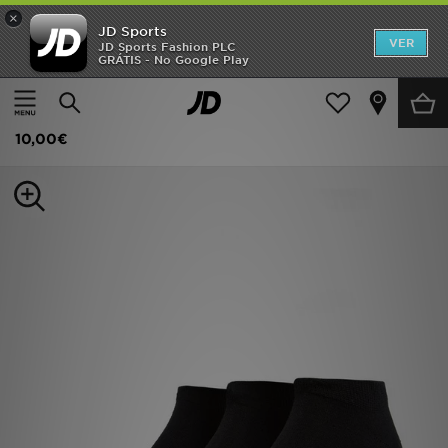
×
JD Sports
INÍCIO
VER
JD Sports Fashion PLC
GRÁTIS - No Google Play
Página principal
Homem
Acessórios de Homem
Meias
Promoções
McKenzie Pack de 3 Meias Curtas
NOVIDADES
10,00€
HOMEM
MULHER
CRIANÇA
ESTILO
DESPORTO
FUTEBOL JD
VER MARCAS