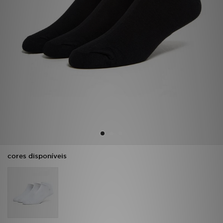
LOCALIZADOR DE LOJAS
MENSAGENS
MY JD
BLOG
SUBSCREVE
ESTADO DO TEU PEDIDO
cores disponíveis
ATENÇÃO AO CLIENTE
FAZ DOWNLOAD DA APP
TRABALHA CONNOSCO