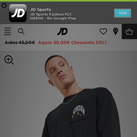
×
JD Sports
INÍCIO
VER
JD Sports Fashion PLC
GRÁTIS - No Google Play
Página principal
Homem
Roupa de Homem
T-Shirts
Promoções
Jordan Pocket Long Sleeve T-Shirt
NOVIDADES
Antes
45,00€
Agora
30,00€
(Desconto 33%)
HOMEM
MULHER
CRIANÇA
ESTILO
DESPORTO
FUTEBOL JD
VER MARCAS