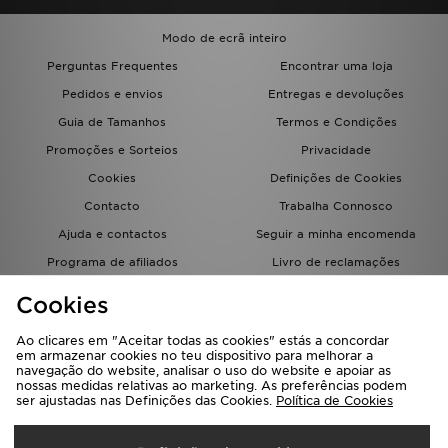
Modo de ecrã inteiro
Perguntas Frequentes
Encontrar uma loja
Pedidos e envios
Entregas e devoluções
Guia de Tamanhos
Termos e Condições
Promoções e Sorteios
Privacidade
Cookies
Definições de Cookies
Contacto
Trabalha Connosco
Ajuda e contactos
Seguir a minha encomenda
Programa de afiliados
Livro de reclamações
JD Blog
Cookies
Ao clicares em "Aceitar todas as cookies" estás a concordar
em armazenar cookies no teu dispositivo para melhorar a
navegação do website, analisar o uso do website e apoiar as
nossas medidas relativas ao marketing. As preferências podem
ser ajustadas nas Definições das Cookies.
Política de Cookies
Seleciona O País