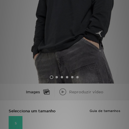
LOCALIZADOR DE LOJAS
MENSAGENS
MY JD
BLOG
SUBSCREVE
ESTADO DO TEU PEDIDO
Images
Reproduzir vídeo
ATENÇÃO AO CLIENTE
FAZ DOWNLOAD DA APP
Selecciona um tamanho
Guia de tamanhos
TRABALHA CONNOSCO
S