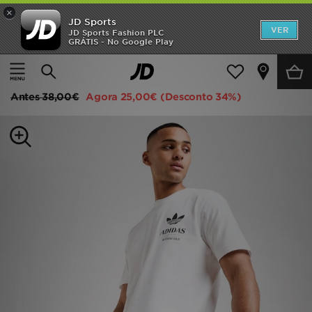
×
JD Sports
INÍCIO
VER
JD Sports Fashion PLC
GRÁTIS - No Google Play
Página principal
Homem
Roupa de Homem
Calções
Promoções
adidas Originals Calções Essential Woven
NOVIDADES
Antes
38,00€
Agora
25,00€
(Desconto 34%)
HOMEM
MULHER
CRIANÇA
ESTILO
DESPORTO
FUTEBOL JD
VER MARCAS