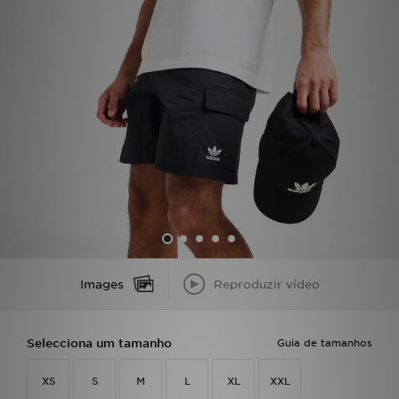
LOCALIZADOR DE LOJAS
MENSAGENS
MY JD
BLOG
SUBSCREVE
ESTADO DO TEU PEDIDO
Images
Reproduzir vídeo
ATENÇÃO AO CLIENTE
FAZ DOWNLOAD DA APP
Selecciona um tamanho
Guia de tamanhos
TRABALHA CONNOSCO
XS
S
M
L
XL
XXL