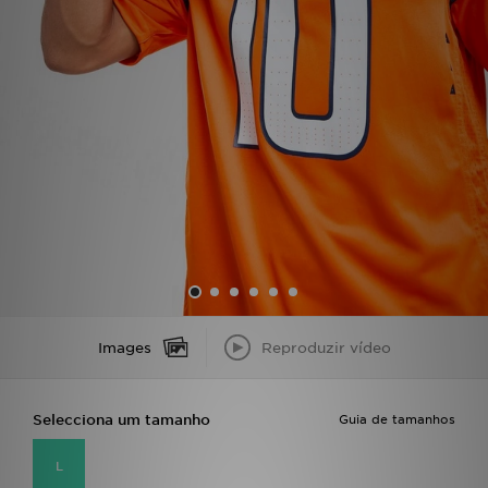
LOCALIZADOR DE LOJAS
MENSAGENS
MY JD
BLOG
SUBSCREVE
ESTADO DO TEU PEDIDO
Images
Reproduzir vídeo
ATENÇÃO AO CLIENTE
FAZ DOWNLOAD DA APP
Selecciona um tamanho
Guia de tamanhos
TRABALHA CONNOSCO
L