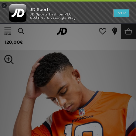
×
JD Sports
INÍCIO
VER
JD Sports Fashion PLC
GRÁTIS - No Google Play
Página principal
Homem
Roupa de Homem
Réplicas
Promoções
Nike NFL Denver Broncos Nix #10 Game Jersey
NOVIDADES
120,00€
HOMEM
MULHER
CRIANÇA
ESTILO
DESPORTO
FUTEBOL JD
VER MARCAS