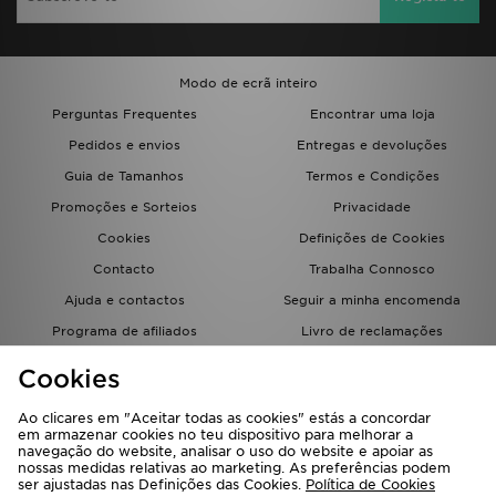
Modo de ecrã inteiro
Perguntas Frequentes
Encontrar uma loja
Pedidos e envios
Entregas e devoluções
Guia de Tamanhos
Termos e Condições
Promoções e Sorteios
Privacidade
Cookies
Definições de Cookies
Contacto
Trabalha Connosco
Ajuda e contactos
Seguir a minha encomenda
Programa de afiliados
Livro de reclamações
JD Blog
Cookies
Ao clicares em "Aceitar todas as cookies" estás a concordar
em armazenar cookies no teu dispositivo para melhorar a
navegação do website, analisar o uso do website e apoiar as
nossas medidas relativas ao marketing. As preferências podem
ser ajustadas nas Definições das Cookies.
Política de Cookies