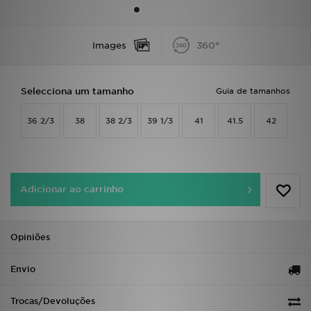
LOCALIZADOR DE LOJAS
Images
360°
MENSAGENS
Selecciona um tamanho
Guia de tamanhos
MY JD
36 2/3
38
38 2/3
39 1/3
41
41.5
42
BLOG
SUBSCREVE
Adicionar ao carrinho
ESTADO DO TEU PEDIDO
ATENÇÃO AO CLIENTE
Opiniões
FAZ DOWNLOAD DA APP
Envio
TRABALHA CONNOSCO
Trocas/Devoluções