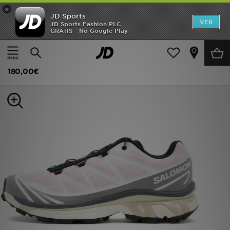
×
JD Sports
INÍCIO
VER
JD Sports Fashion PLC
GRÁTIS - No Google Play
Página principal
Mulher
Calçado de Mulher
Sapatilhas
Promoções
Salomon XT-6 Women's
NOVIDADES
180,00€
HOMEM
MULHER
CRIANÇA
ESTILO
DESPORTO
FUTEBOL JD
VER MARCAS