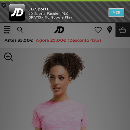
×
JD Sports
INÍCIO
VER
JD Sports Fashion PLC
GRÁTIS - No Google Play
Página principal
Mulher
Roupa de Mulher
Camisolas de treino
Promoções
MONTIREX Trail Seamless T-Shirt
NOVIDADES
Antes
35,00€
Agora
20,00€
(Desconto 43%)
HOMEM
MULHER
CRIANÇA
ESTILO
DESPORTO
FUTEBOL JD
VER MARCAS