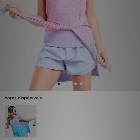
LOCALIZADOR DE LOJAS
MENSAGENS
MY JD
BLOG
SUBSCREVE
ESTADO DO TEU PEDIDO
cores disponíveis
ATENÇÃO AO CLIENTE
FAZ DOWNLOAD DA APP
TRABALHA CONNOSCO