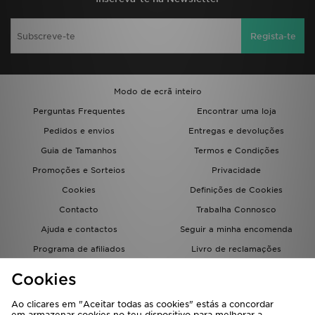
Regista-te
Modo de ecrã inteiro
Perguntas Frequentes
Encontrar uma loja
Pedidos e envios
Entregas e devoluções
Guia de Tamanhos
Termos e Condições
Promoções e Sorteios
Privacidade
Cookies
Definições de Cookies
Contacto
Trabalha Connosco
Ajuda e contactos
Seguir a minha encomenda
Programa de afiliados
Livro de reclamações
JD Blog
Cookies
Ao clicares em "Aceitar todas as cookies" estás a concordar
em armazenar cookies no teu dispositivo para melhorar a