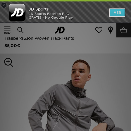
×
JD Sports
INÍCIO
VER
JD Sports Fashion PLC
GRÁTIS - No Google Play
Página principal
Homem
Roupa de Homem
Promoções
Calças Desportivas
NOVIDADES
Trailberg Zion Woven Track Pants
85,00€
HOMEM
MULHER
CRIANÇA
ESTILO
DESPORTO
FUTEBOL JD
VER MARCAS