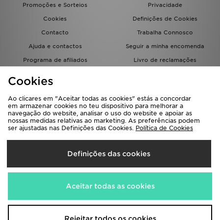
Promoções e Sorteios
Privacidade
Cookies
Definições de Cookies
Contacto
Trabalha Connosco
Ajuda e contactos
Seguir a minha encomenda
Programa de afiliados
Livro de reclamações
JD Blog
Cookies
Ao clicares em "Aceitar todas as cookies" estás a concordar
em armazenar cookies no teu dispositivo para melhorar a
navegação do website, analisar o uso do website e apoiar as
nossas medidas relativas ao marketing. As preferências podem
ser ajustadas nas Definições das Cookies.
Política de Cookies
Seleciona O País
Definições das cookies
Portugal
Aceitamos os seguintes métodos de pagamento
Aceitar todas as cookies
Visita a nossa página corporativa em
www.jdplc.com
Rejeitar todos os cookies