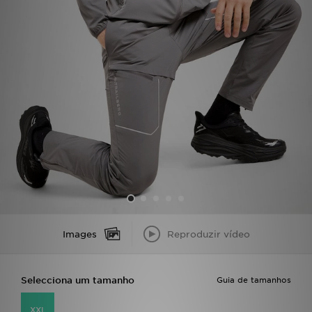
LOCALIZADOR DE LOJAS
MENSAGENS
MY JD
BLOG
SUBSCREVE
ESTADO DO TEU PEDIDO
ATENÇÃO AO CLIENTE
Images
Reproduzir vídeo
FAZ DOWNLOAD DA APP
Selecciona um tamanho
Guia de tamanhos
TRABALHA CONNOSCO
XXL