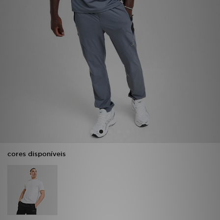
LOCALIZADOR DE LOJAS
MENSAGENS
MY JD
BLOG
SUBSCREVE
ESTADO DO TEU PEDIDO
cores disponíveis
ATENÇÃO AO CLIENTE
FAZ DOWNLOAD DA APP
TRABALHA CONNOSCO