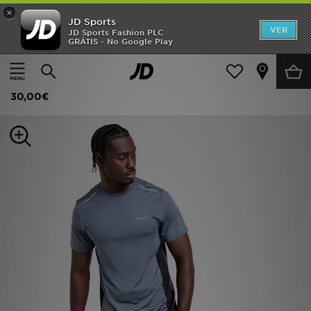
×
JD Sports
INÍCIO
VER
JD Sports Fashion PLC
GRÁTIS - No Google Play
Página principal
Homem
Roupa de Homem
T-Shirts
Promoções
Technicals T-Shirt Nopeus
NOVIDADES
30,00€
HOMEM
MULHER
CRIANÇA
ESTILO
DESPORTO
FUTEBOL JD
VER MARCAS