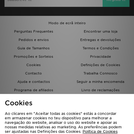
Modo de ecrã inteiro
Perguntas Frequentes
Encontrar uma loja
Pedidos e envios
Entregas e devoluções
Guia de Tamanhos
Termos e Condições
Promoções e Sorteios
Privacidade
Cookies
Definições de Cookies
Contacto
Trabalha Connosco
Ajuda e contactos
Seguir a minha encomenda
Programa de afiliados
Livro de reclamações
JD Blog
Cookies
Ao clicares em "Aceitar todas as cookies" estás a concordar
em armazenar cookies no teu dispositivo para melhorar a
navegação do website, analisar o uso do website e apoiar as
nossas medidas relativas ao marketing. As preferências podem
ser ajustadas nas Definições das Cookies.
Política de Cookies