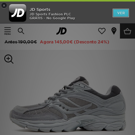
×
JD Sports
INÍCIO
VER
JD Sports Fashion PLC
GRÁTIS - No Google Play
Página principal
Homem
Calçado de Homem
Sapatilhas
Promoções
Saucony ProGrid Omni 9 Armor
NOVIDADES
Antes
190,00€
Agora
145,00€
(Desconto 24%)
HOMEM
MULHER
CRIANÇA
ESTILO
DESPORTO
FUTEBOL JD
VER MARCAS