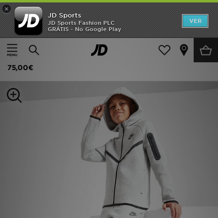
×
JD Sports
INÍCIO
VER
JD Sports Fashion PLC
GRÁTIS - No Google Play
Página principal
Criança
Roupa de Júnior (8-15 Anos)
Promoções
Nike Tech Fleece Joggers
NOVIDADES
75,00€
HOMEM
MULHER
CRIANÇA
ESTILO
DESPORTO
FUTEBOL JD
VER MARCAS