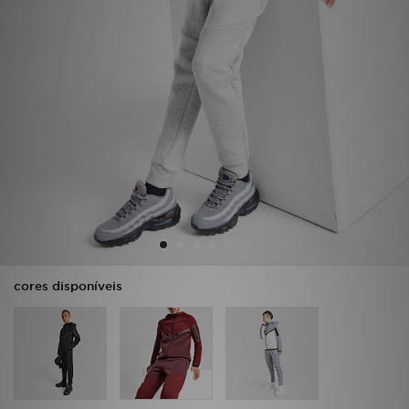
LOCALIZADOR DE LOJAS
MENSAGENS
MY JD
BLOG
SUBSCREVE
ESTADO DO TEU PEDIDO
cores disponíveis
ATENÇÃO AO CLIENTE
FAZ DOWNLOAD DA APP
TRABALHA CONNOSCO