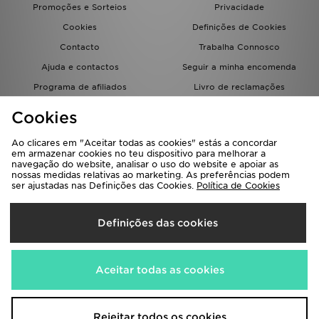
Promoções e Sorteios
Privacidade
Cookies
Definições de Cookies
Contacto
Trabalha Connosco
Ajuda e contactos
Seguir a minha encomenda
Programa de afiliados
Livro de reclamações
JD Blog
Cookies
Ao clicares em "Aceitar todas as cookies" estás a concordar
em armazenar cookies no teu dispositivo para melhorar a
navegação do website, analisar o uso do website e apoiar as
nossas medidas relativas ao marketing. As preferências podem
ser ajustadas nas Definições das Cookies.
Política de Cookies
Seleciona O País
Definições das cookies
Portugal
Aceitamos os seguintes métodos de pagamento
Aceitar todas as cookies
Visita a nossa página corporativa em
www.jdplc.com
Rejeitar todos os cookies