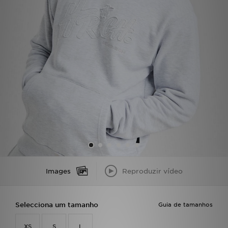
LOCALIZADOR DE LOJAS
MENSAGENS
MY JD
BLOG
SUBSCREVE
ESTADO DO TEU PEDIDO
ATENÇÃO AO CLIENTE
Images
Reproduzir vídeo
FAZ DOWNLOAD DA APP
Selecciona um tamanho
Guia de tamanhos
TRABALHA CONNOSCO
XS
S
L