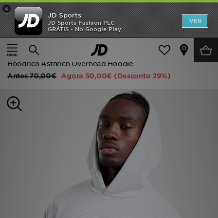
×
JD Sports
INÍCIO
VER
JD Sports Fashion PLC
GRÁTIS - No Google Play
Página principal
Homem
Roupa de Homem
Promoções
Camisolas com Capuz
NOVIDADES
Hoodrich Asthrich Overhead Hoodie
Antes
70,00€
Agora
50,00€
(Desconto 29%)
HOMEM
MULHER
CRIANÇA
ESTILO
DESPORTO
FUTEBOL JD
VER MARCAS