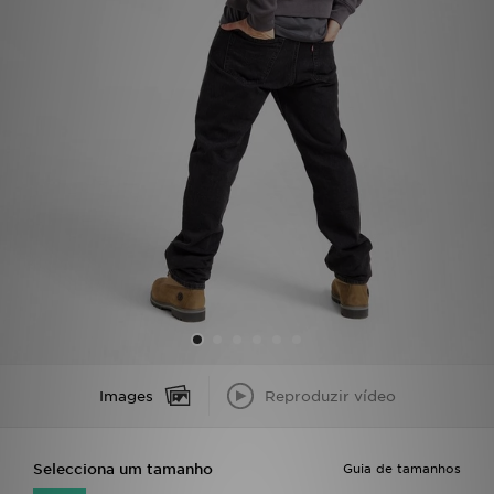
LOCALIZADOR DE LOJAS
MENSAGENS
MY JD
BLOG
SUBSCREVE
ESTADO DO TEU PEDIDO
ATENÇÃO AO CLIENTE
Images
Reproduzir vídeo
FAZ DOWNLOAD DA APP
TRABALHA CONNOSCO
Selecciona um tamanho
Guia de tamanhos