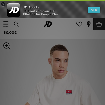
×
JD Sports
INÍCIO
VER
JD Sports Fashion PLC
GRÁTIS - No Google Play
Página principal
Homem
Roupa de Homem
T-Shirts
Promoções
Nike Life Solo T-Shirt
NOVIDADES
60,00€
HOMEM
MULHER
CRIANÇA
ESTILO
DESPORTO
FUTEBOL JD
VER MARCAS