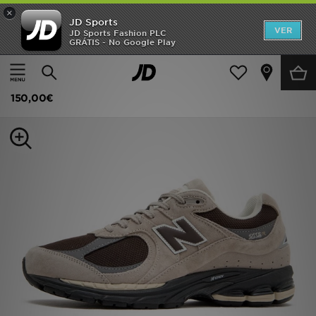
×
JD Sports
INÍCIO
VER
JD Sports Fashion PLC
GRÁTIS - No Google Play
Página principal
Homem
Calçado de Homem
Sapatilhas
Promoções
New Balance 2002R
NOVIDADES
150,00€
HOMEM
MULHER
CRIANÇA
ESTILO
DESPORTO
FUTEBOL JD
VER MARCAS