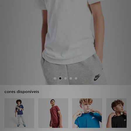
LOCALIZADOR DE LOJAS
MENSAGENS
MY JD
BLOG
SUBSCREVE
ESTADO DO TEU PEDIDO
cores disponíveis
ATENÇÃO AO CLIENTE
FAZ DOWNLOAD DA APP
TRABALHA CONNOSCO