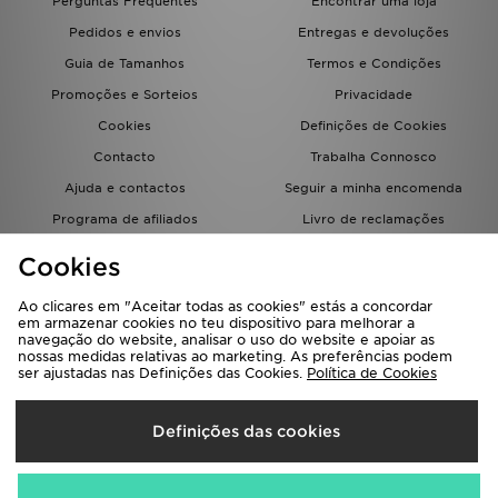
Perguntas Frequentes
Encontrar uma loja
Pedidos e envios
Entregas e devoluções
Guia de Tamanhos
Termos e Condições
Promoções e Sorteios
Privacidade
Cookies
Definições de Cookies
Contacto
Trabalha Connosco
Ajuda e contactos
Seguir a minha encomenda
Programa de afiliados
Livro de reclamações
JD Blog
Cookies
Ao clicares em "Aceitar todas as cookies" estás a concordar
em armazenar cookies no teu dispositivo para melhorar a
navegação do website, analisar o uso do website e apoiar as
nossas medidas relativas ao marketing. As preferências podem
ser ajustadas nas Definições das Cookies.
Política de Cookies
Seleciona O País
Definições das cookies
Portugal