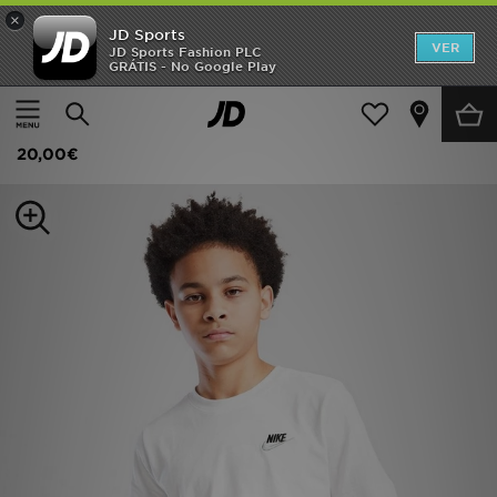
×
JD Sports
INÍCIO
VER
JD Sports Fashion PLC
GRÁTIS - No Google Play
Página principal
Criança
Roupa de Júnior (8-15 Anos)
Promoções
Nike T-Shirt Small Logo
NOVIDADES
20,00€
HOMEM
MULHER
CRIANÇA
ESTILO
DESPORTO
FUTEBOL JD
VER MARCAS