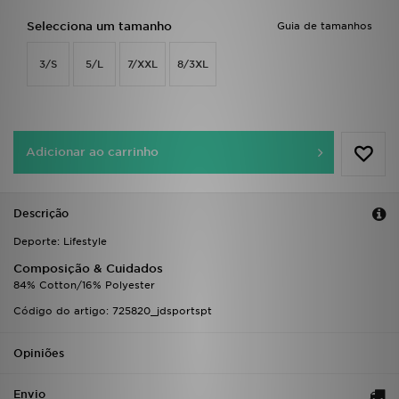
FAQs
Selecciona um tamanho
Guia de tamanhos
3/S
5/L
7/XXL
8/3XL
Adicionar ao carrinho
Descrição
Deporte: Lifestyle
Composição & Cuidados
84% Cotton/16% Polyester
Código do artigo: 725820_jdsportspt
Opiniões
Envio