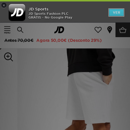
×
JD Sports
INÍCIO
VER
JD Sports Fashion PLC
GRÁTIS - No Google Play
Página principal
Homem
Roupa de Homem
Calções
Promoções
Lacoste Calções Core Fleece
NOVIDADES
Antes
70,00€
Agora
50,00€
(Desconto 29%)
HOMEM
MULHER
CRIANÇA
ESTILO
DESPORTO
FUTEBOL JD
VER MARCAS