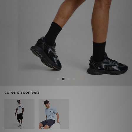
LOCALIZADOR DE LOJAS
MENSAGENS
MY JD
BLOG
SUBSCREVE
ESTADO DO TEU PEDIDO
cores disponíveis
ATENÇÃO AO CLIENTE
FAZ DOWNLOAD DA APP
TRABALHA CONNOSCO