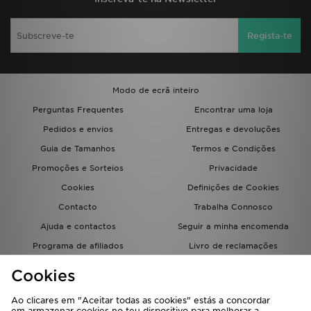
Regista-te
Modo de ecrã inteiro
Perguntas Frequentes
Encontrar uma loja
Pedidos e envios
Entregas e devoluções
Guia de Tamanhos
Termos e Condições
Promoções e Sorteios
Privacidade
Cookies
Definições de Cookies
Contacto
Trabalha Connosco
Ajuda e contactos
Seguir a minha encomenda
Programa de afiliados
Livro de reclamações
JD Blog
Cookies
Ao clicares em "Aceitar todas as cookies" estás a concordar
em armazenar cookies no teu dispositivo para melhorar a