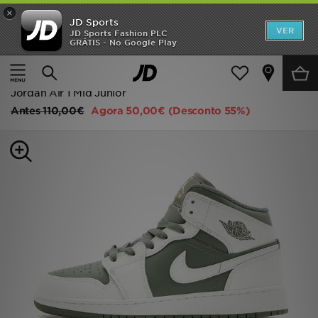
×
JD Sports
INÍCIO
VER
JD Sports Fashion PLC
GRÁTIS - No Google Play
Página principal
Criança
Promoções
Calçado de Júnior (Tamanhos 36-38.5)
Sapatilhas Clássicas
NOVIDADES
Jordan Air 1 Mid Junior
Antes
110,00€
Agora
50,00€
(Desconto 55%)
HOMEM
MULHER
CRIANÇA
ESTILO
DESPORTO
FUTEBOL JD
VER MARCAS