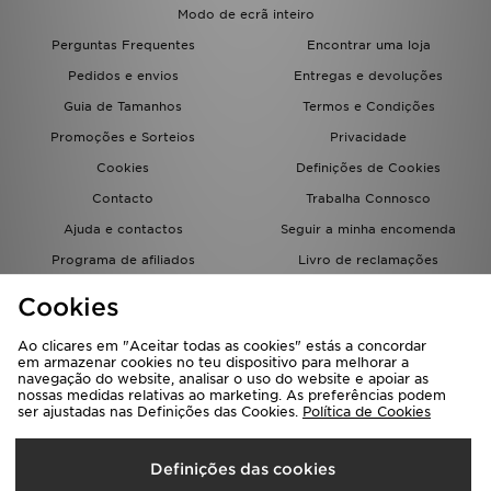
Modo de ecrã inteiro
Perguntas Frequentes
Encontrar uma loja
Pedidos e envios
Entregas e devoluções
Guia de Tamanhos
Termos e Condições
Promoções e Sorteios
Privacidade
Cookies
Definições de Cookies
Contacto
Trabalha Connosco
Ajuda e contactos
Seguir a minha encomenda
Programa de afiliados
Livro de reclamações
JD Blog
Cookies
Ao clicares em "Aceitar todas as cookies" estás a concordar
em armazenar cookies no teu dispositivo para melhorar a
navegação do website, analisar o uso do website e apoiar as
nossas medidas relativas ao marketing. As preferências podem
ser ajustadas nas Definições das Cookies.
Política de Cookies
Seleciona O País
Definições das cookies
Portugal