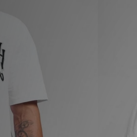
LOCALIZADOR DE LOJAS
MENSAGENS
MY JD
BLOG
SUBSCREVE
ESTADO DO TEU PEDIDO
ATENÇÃO AO CLIENTE
FAZ DOWNLOAD DA APP
TRABALHA CONNOSCO