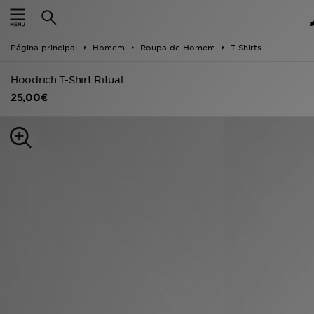
INÍCIO
Página principal
Homem
Roupa de Homem
T-Shirts
Promoções
Hoodrich T-Shirt Ritual
NOVIDADES
25,00€
HOMEM
MULHER
CRIANÇA
ESTILO
DESPORTO
FUTEBOL JD
VER MARCAS