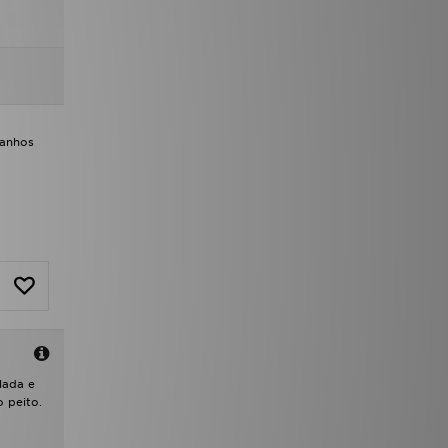
manhos
lada e
 peito.