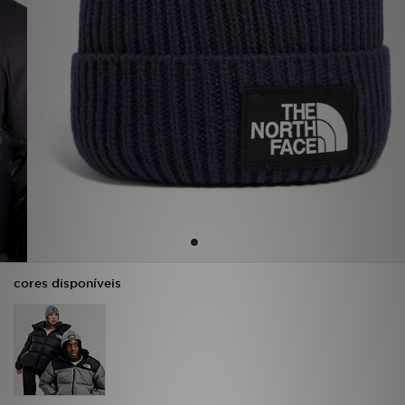
LOCALIZADOR DE LOJAS
MENSAGENS
MY JD
BLOG
SUBSCREVE
ESTADO DO TEU PEDIDO
cores disponíveis
ATENÇÃO AO CLIENTE
FAZ DOWNLOAD DA APP
TRABALHA CONNOSCO