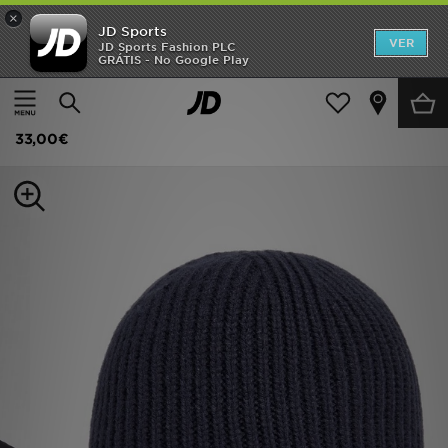
×
JD Sports
INÍCIO
VER
JD Sports Fashion PLC
GRÁTIS - No Google Play
Página principal
Homem
Acessórios de Homem
Gorros
Promoções
The North Face Gorro Logo
NOVIDADES
33,00€
HOMEM
MULHER
CRIANÇA
ESTILO
DESPORTO
FUTEBOL JD
VER MARCAS