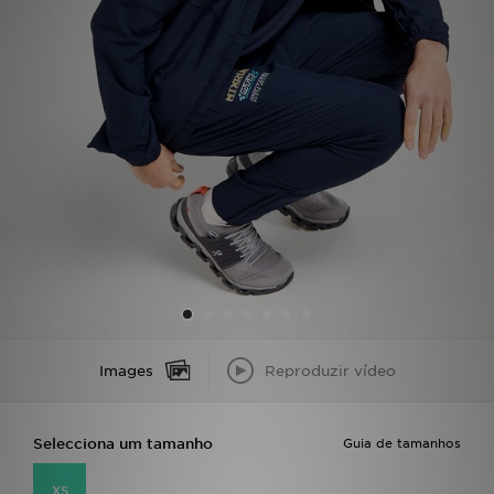
LOCALIZADOR DE LOJAS
MENSAGENS
MY JD
BLOG
SUBSCREVE
ESTADO DO TEU PEDIDO
ATENÇÃO AO CLIENTE
Images
Reproduzir vídeo
FAZ DOWNLOAD DA APP
Selecciona um tamanho
Guia de tamanhos
TRABALHA CONNOSCO
XS