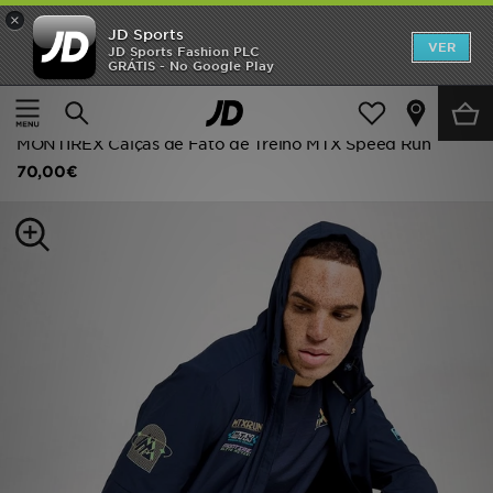
×
JD Sports
INÍCIO
VER
JD Sports Fashion PLC
GRÁTIS - No Google Play
Página principal
Homem
Roupa de Homem
Promoções
Calças Desportivas
NOVIDADES
MONTIREX Calças de Fato de Treino MTX Speed Run
70,00€
HOMEM
MULHER
CRIANÇA
ESTILO
DESPORTO
FUTEBOL JD
VER MARCAS