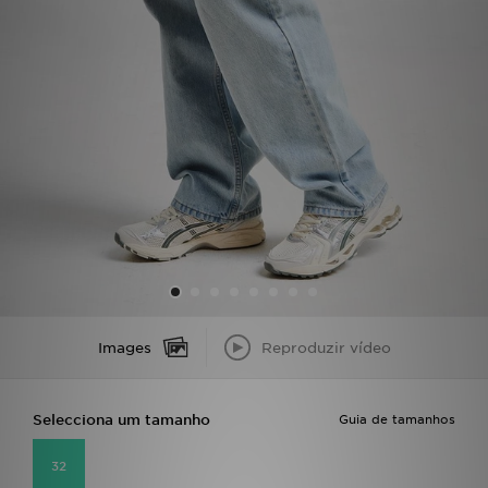
LOCALIZADOR DE LOJAS
MENSAGENS
MY JD
BLOG
SUBSCREVE
ESTADO DO TEU PEDIDO
Images
Reproduzir vídeo
ATENÇÃO AO CLIENTE
FAZ DOWNLOAD DA APP
Selecciona um tamanho
Guia de tamanhos
TRABALHA CONNOSCO
32