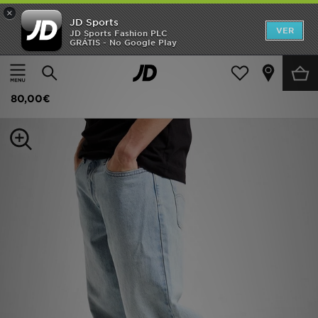
×
JD Sports
INÍCIO
VER
JD Sports Fashion PLC
GRÁTIS - No Google Play
Página principal
Homem
Roupa de Homem
Jeans
Promoções
LEVI'S 100% Algodão
NOVIDADES
80,00€
HOMEM
MULHER
CRIANÇA
ESTILO
DESPORTO
FUTEBOL JD
VER MARCAS